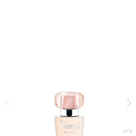
1
/
3