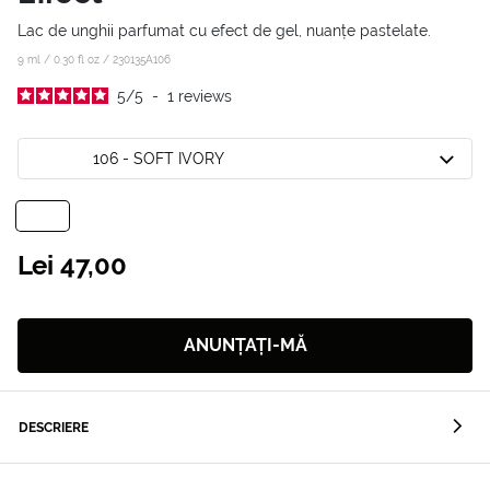
Lac de unghii parfumat cu efect de gel, nuanțe pastelate.
9 ml / 0.30 fl oz /
230135A106
5
/
5
-
1
reviews
106 - SOFT IVORY
Lei 47,00
ANUNȚAȚI-MĂ
DESCRIERE