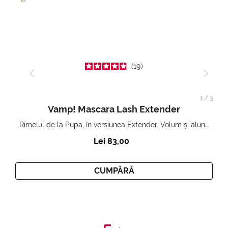
19
1
/
3
Vamp! Mascara Lash Extender
Rimelul de la Pupa, în versiunea Extender. Volum și alungire 3D. Gene amplificate și ridicate la infinit.
Lei 83,00
CUMPĂRĂ