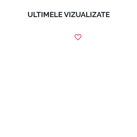
ULTIMELE VIZUALIZATE
1
+4
Vamp! Scented Nail Polish Gel Effect
Lac de unghii parfumat cu efect de gel, nuanțe pastelate.