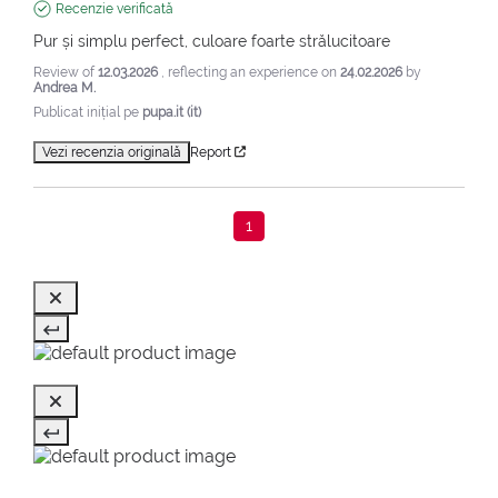
Recenzie verificată
Pur și simplu perfect, culoare foarte strălucitoare
Review of
12.03.2026
, reflecting an experience on
24.02.2026
by
Andrea M.
Publicat inițial pe
pupa.it (it)
Vezi recenzia originală
Report
1