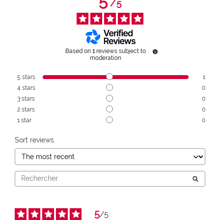
5
/
5
Based on
1
reviews subject to
moderation
5
stars
1
4
stars
0
3
stars
0
2
stars
0
1
star
0
Sort reviews
5
/
5