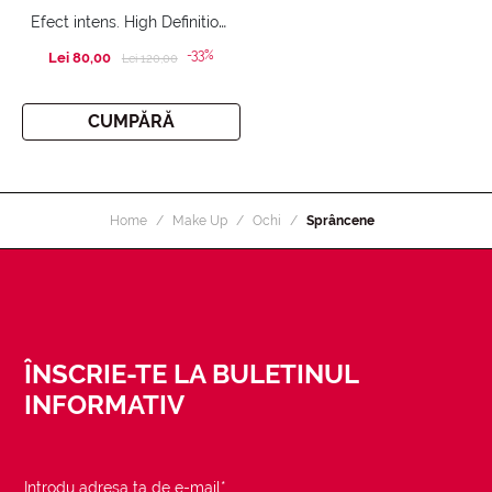
Efect intens. High Definition Eyebrow Pencil & Eyebrow Definition Cream & Duo Highlighter Matt & Shine
-33%
Lei 80,00
Price reduced from
to
Lei 120,00
CUMPĂRĂ
Home
Make Up
Ochi
Sprâncene
ÎNSCRIE-TE LA BULETINUL
INFORMATIV