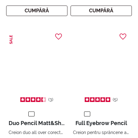
CUMPĂRĂ
CUMPĂRĂ
SALE
3
5
Duo Pencil Matt&Shine
Full Eyebrow Pencil
Creion duo all over corector și iluminator.
Creion pentru sprâncene automat cu efect de umplere instantaneu.