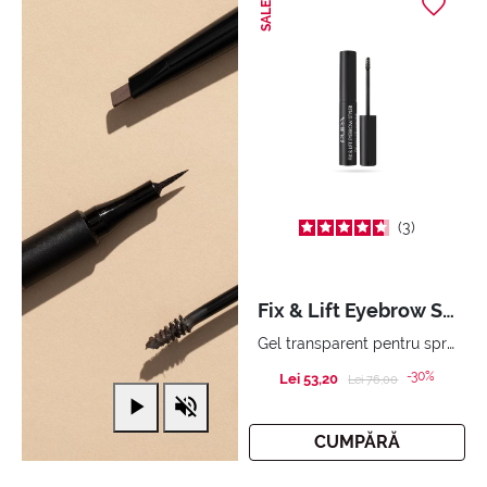
SALE
3
Fix & Lift Eyebrow Styler
Gel transparent pentru sprâncene Fixare puternică. Efect de ridicare.
-30%
Lei 53,20
Price reduced from
to
Lei 76,00
CUMPĂRĂ