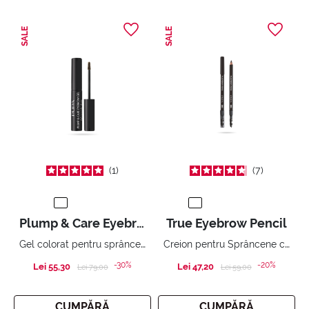
SALE
SALE
1
7
Plump & Care Eyebrow Gel
True Eyebrow Pencil
Gel colorat pentru sprâncene cu Tratament Fortifiant
Creion pentru Sprâncene cu Efect de Acoperire - Lungă Durată - Waterproof
-30%
-20%
Lei 55,30
Price reduced from
to
Lei 47,20
Price reduced from
to
Lei 79,00
Lei 59,00
CUMPĂRĂ
CUMPĂRĂ