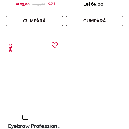
-26%
Lei 65,00
Lei 29,00
Price reduced from
to
Lei 39,00
CUMPĂRĂ
CUMPĂRĂ
SALE
Eyebrow Professional Kit