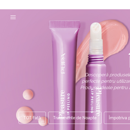
Descoperă produsele 
perfecte pentru utiliza
Produse ideale pentru 
TOT Faţă
Tratamente de Noapte
Împotriva 