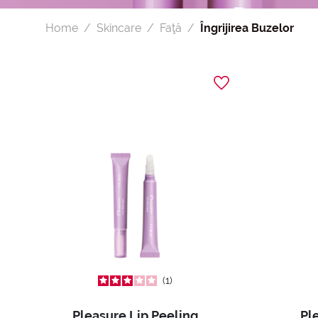
Home
Skincare
Faţă
Îngrijirea Buzelor
1
Pleasure Lip Peeling
Pl