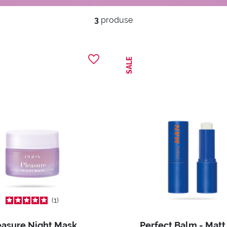
3
produse
SALE
1
easure Night Mask
Perfect Balm - Mat