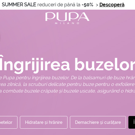
SUMMER SALE
reduceri de până la
-50%
>
Descoperă
Îngrijirea buzelo
Pupa pentru îngrijirea buzelor. De la balsamuri de buze hrăni
rea zilnică, la scruburi delicate pentru buze pentru o exfolier
a combate buzele crăpate și buzele uscate, asigurând o hidra
petelor
Hidratare și hrănire
Demachiere și curățare