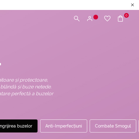
0
r
toare și protectoare,
e blândă și buze netede.
tare perfectă a buzelor
Îngrijirea buzelor
Anti-Imperfecțiuni
Combate Smogul