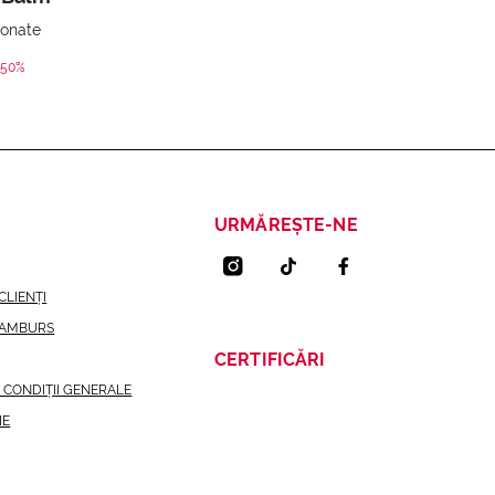
ionate
ed from
-50%
URMĂREȘTE-NE
CLIENȚI
RAMBURS
CERTIFICĂRI
I CONDIȚII GENERALE
IE