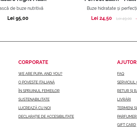
scă de buze nutritivă
Buze hidratate și perfecț
Lei 95,00
Lei 24,50
Price reduc
to
Lei 49,00
CORPORATE
AJUTOR
WE ARE PUPA. AND YOU?
FAQ
O POVESTE ITALIANĂ
SERVICIUL 
ÎN SPRIJINUL FEMEILOR
RETUR ȘI 
SUSTENABILITATE
LIVRĂRI
LUCREAZĂ CU NOI
TERMENI Ș
DECLARAȚIE DE ACCESIBILITATE
PARFUMER
GIFT CARD