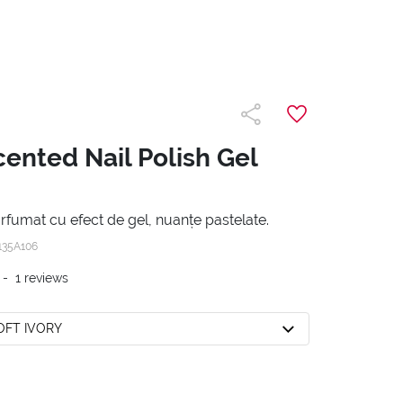
ented Nail Polish Gel
rfumat cu efect de gel, nuanțe pastelate.
135A106
-
1
reviews
SOFT IVORY