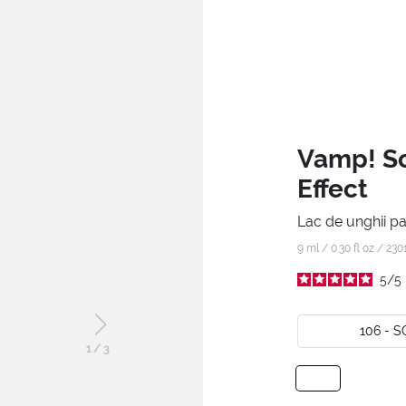
Vamp! Sc
Effect
Lac de unghii pa
9 ml / 0.30 fl oz /
230
5
/
5
106 - 
1
/
3