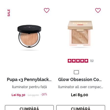
SALE
1
Pupa <3 Pennyblack - Face Highlighter
Glow Obsession Compact Highlighter
Iluminator all over compact. Efect lumină pură.
Iluminator pentru față
-30%
Lei 89,00
Lei 69,30
Price reduced from
to
Lei 99,00
CUMPĂRĂ
CUMPĂRĂ