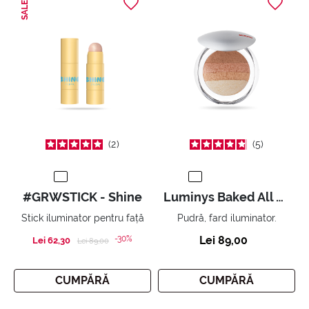
SALE
2
5
#GRWSTICK - Shine
Luminys Baked All Over Illuminating Blush-Powder
Stick iluminator pentru față
Pudră, fard iluminator.
-30%
Lei 89,00
Lei 62,30
Price reduced from
to
Lei 89,00
CUMPĂRĂ
CUMPĂRĂ