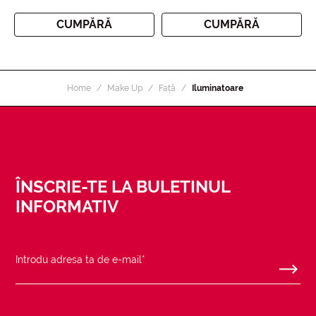
CUMPĂRĂ
CUMPĂRĂ
Home
Make Up
Față
Iluminatoare
ÎNSCRIE-TE LA BULETINUL
INFORMATIV