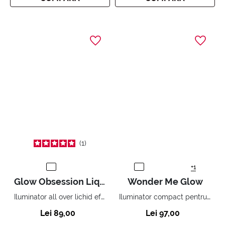
1
+1
Glow Obsession Liquid Highlighter
Wonder Me Glow
Iluminator all over lichid efect metalic.
Iluminator compact pentru față cu efect zero pudră
Lei 89,00
Lei 97,00