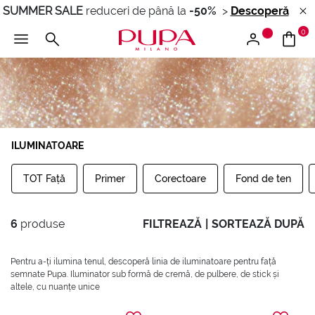
SUMMER SALE
reduceri de până la
-50%
>
Descoperă
0
ILUMINATOARE
TOT Față
Primer
Corectoare
Fond de ten
6
produse
FILTREAZĂ
|
SORTEAZĂ DUPĂ
Pentru a-ți ilumina tenul, descoperă linia de iluminatoare pentru față
semnate Pupa. Iluminator sub formă de cremă, de pulbere, de stick și
altele, cu nuanțe unice