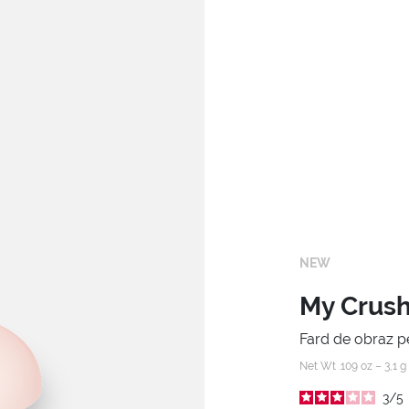
NEW
My Crush
Fard de obraz pe
Net Wt .109 oz – 3,1 g
3
/
5