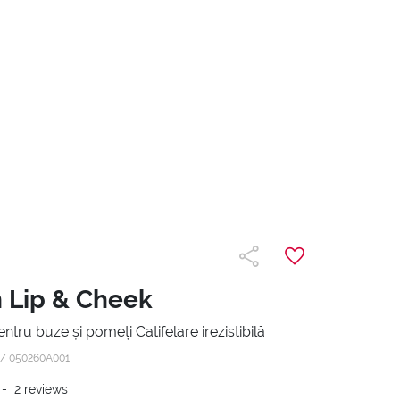
 Lip & Cheek
ntru buze și pomeți Catifelare irezistibilă
 /
050260A001
-
2
reviews