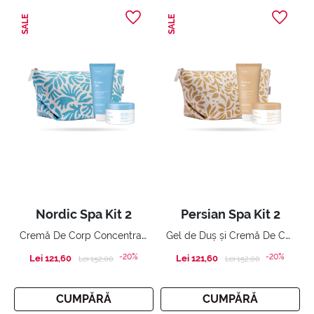
SALE
SALE
Nordic Spa Kit 2
Persian Spa Kit 2
Cremă De Corp Concentrată Tonifiantă și Gel de Duș Tonifiant
Gel de Duș și Cremă De Corp Concentrată Anti-Stres
-20%
-20%
Lei 121,60
Price reduced from
to
Lei 121,60
Price reduced from
to
Lei 152,00
Lei 152,00
CUMPĂRĂ
CUMPĂRĂ