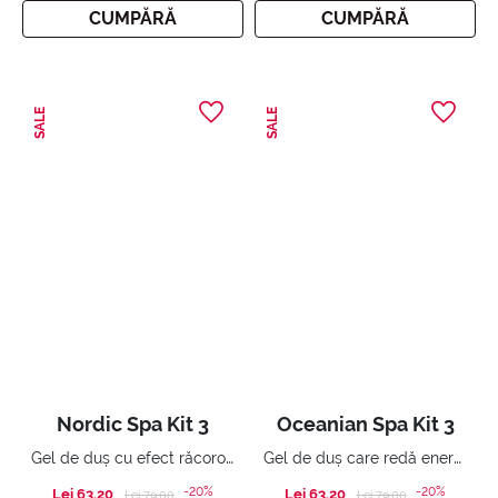
CUMPĂRĂ
CUMPĂRĂ
SALE
SALE
Nordic Spa Kit 3
Oceanian Spa Kit 3
Gel de duș cu efect răcoros și revigorant.
Gel de duș care redă energia vitală.
-20%
-20%
Lei 63,20
Price reduced from
to
Lei 63,20
Price reduced from
to
Lei 79,00
Lei 79,00