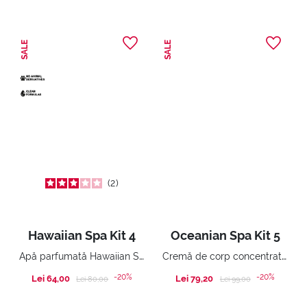
SALE
SALE
2
Hawaiian Spa Kit 4
Oceanian Spa Kit 5
Apă parfumată Hawaiian Spa
Cremă de corp concentrată emolientă
-20%
-20%
Lei 64,00
Price reduced from
to
Lei 79,20
Price reduced from
to
Lei 80,00
Lei 99,00