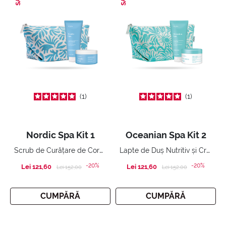
1
1
Nordic Spa Kit 1
Oceanian Spa Kit 2
Scrub de Curățare de Corp și Gel de Duș Hrănitor
Lapte de Duș Nutritiv și Cremă De Corp Concentrată Hrănitoare
-20%
-20%
Lei 121,60
Price reduced from
to
Lei 121,60
Price reduced from
to
Lei 152,00
Lei 152,00
CUMPĂRĂ
CUMPĂRĂ