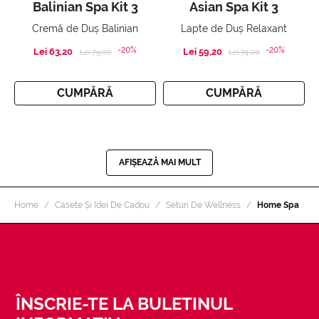
Balinian Spa Kit 3
Asian Spa Kit 3
Cremă de Duș Balinian
Lapte de Duș Relaxant
-20%
-20%
Lei 63,20
Price reduced from
to
Lei 59,20
Price reduced from
to
Lei 79,00
Lei 74,00
CUMPĂRĂ
CUMPĂRĂ
AFIȘEAZĂ MAI MULT
Home
Casete Și Idei De Cadou
Seturi De Wellness
Home Spa
ÎNSCRIE-TE LA BULETINUL