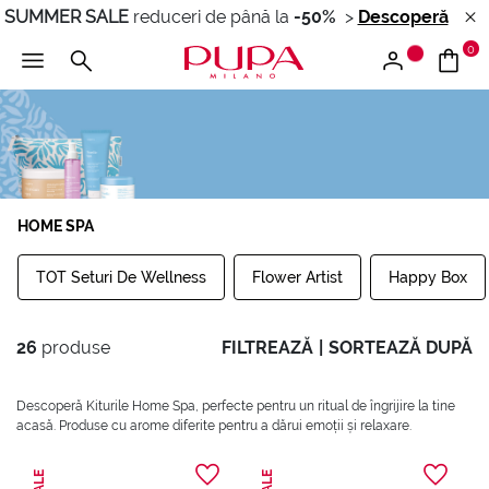
SUMMER SALE
reduceri de până la
-50%
>
Descoperă
0
HOME SPA
TOT Seturi De Wellness
Flower Artist
Happy Box
26
produse
FILTREAZĂ
|
SORTEAZĂ DUPĂ
Descoperă Kiturile Home Spa, perfecte pentru un ritual de îngrijire la tine
acasă. Produse cu arome diferite pentru a dărui emoții și relaxare.
SALE
SALE