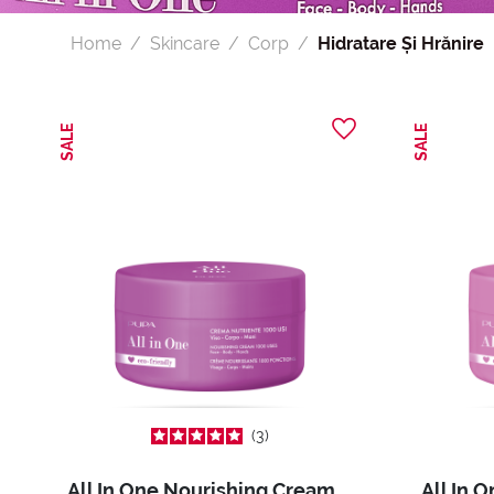
Home
Skincare
Corp
Hidratare Și Hrănire
SALE
SALE
3
All In One Nourishing Cream 1000 Uses