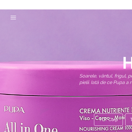
H
Soarele, vântul, frigul, 
pielii. Iată de ce Pupa a
TOT Corp