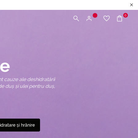
0
re
nt cauze ale deshidratării
de duș și ulei pentru duș,
idratare și hrănire