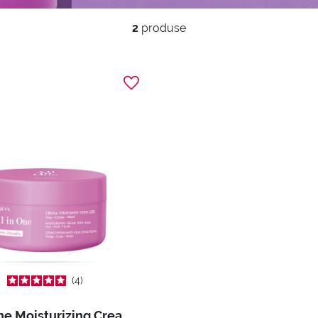
2
produse
4
All In One Moisturizing Cream 1000 Uses