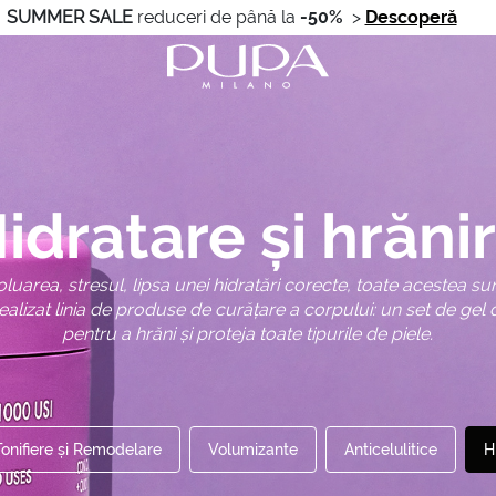
SUMMER SALE
reduceri de până la
-50%
>
Descoperă
idratare și hrăni
poluarea, stresul, lipsa unei hidratări corecte, toate acestea su
 realizat linia de produse de curățare a corpului: un set de gel 
pentru a hrăni și proteja toate tipurile de piele.
Tonifiere și Remodelare
Volumizante
Anticelulitice
H