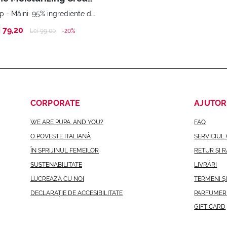
Față - Corp - Mâini. 95% ingrediente de origine naturală
i 79,20
Price reduced from
to
Lei 99,00
-20%
CORPORATE
AJUTOR
WE ARE PUPA. AND YOU?
FAQ
O POVESTE ITALIANĂ
SERVICIUL 
ÎN SPRIJINUL FEMEILOR
RETUR ȘI 
SUSTENABILITATE
LIVRĂRI
LUCREAZĂ CU NOI
TERMENI Ș
DECLARAȚIE DE ACCESIBILITATE
PARFUMER
GIFT CARD