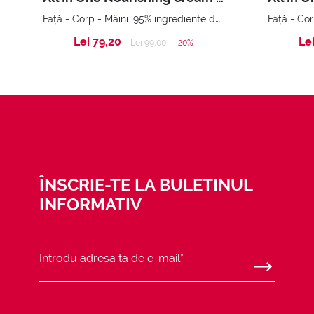
Față - Corp - Mâini. 95% ingrediente de origine naturală
Lei 79,20
Le
Price reduced from
to
Lei 99,00
-20%
ÎNSCRIE-TE LA BULETINUL
INFORMATIV