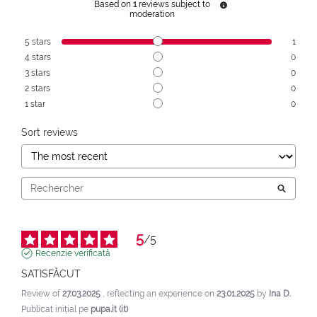
Based on
1
reviews subject to
moderation
5
stars
1
4
stars
0
3
stars
0
2
stars
0
1
star
0
Sort reviews
5
/
5
Recenzie verificată
SATISFĂCUT
Review of
27.03.2025
, reflecting an experience on
23.01.2025
by
Ina D.
Publicat inițial pe
pupa.it (it)