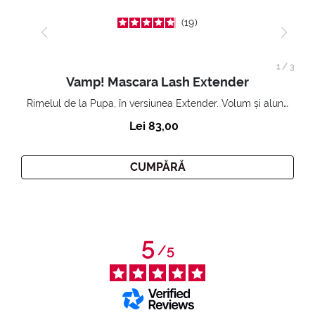
19
1
/
3
Vamp! Mascara Lash Extender
Rimelul de la Pupa, în versiunea Extender. Volum și alungire 3D. Gene amplificate și ridicate la infinit.
Lei 83,00
CUMPĂRĂ
5
/
5