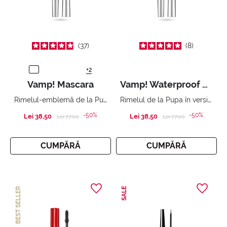
37
8
+2
Vamp! Mascara
Vamp! Waterproof Mascara
Rimelul-emblemă de la Pupa. Gene scandalos de voluminoase. Produsul cel mai bine vândut în magazinele de cosmetice.
Rimelul de la Pupa în versiunea waterproof.
-50%
-50%
Lei 38,50
Price reduced from
to
Lei 38,50
Price reduced from
to
Lei 77,00
Lei 77,00
CUMPĂRĂ
CUMPĂRĂ
BEST SELLER
SALE