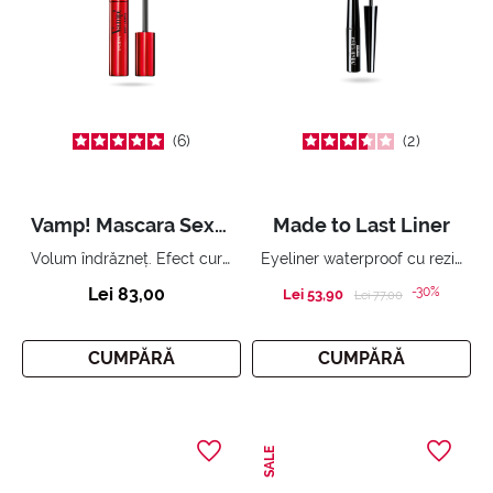
6
2
Vamp! Mascara Sexy Lashes
Made to Last Liner
Volum îndrăzneț. Efect curvy.
Eyeliner waterproof cu rezistență extremă.
Lei 83,00
-30%
Lei 53,90
Price reduced from
to
Lei 77,00
CUMPĂRĂ
CUMPĂRĂ
SALE