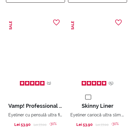
SALE
SALE
1
5
Vamp! Professional Liner
Skinny Liner
Eyeliner cu pensulă ultra fină.
Eyeliner cariocă ultra slim. Linie ușor de trasat și super subțire.
-30%
-30%
Lei 53,90
Price reduced from
to
Lei 53,90
Price reduced from
to
Lei 77,00
Lei 77,00