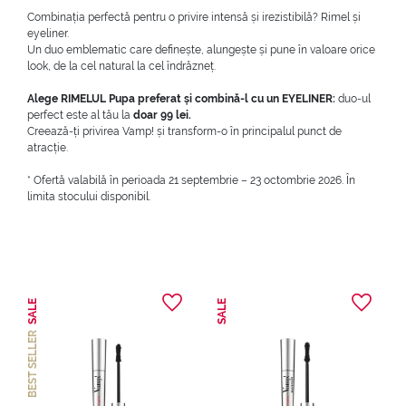
Combinația perfectă pentru o privire intensă și irezistibilă? Rimel și
eyeliner.
Un duo emblematic care definește, alungește și pune în valoare orice
look, de la cel natural la cel îndrăzneț.
Alege RIMELUL Pupa preferat și combină-l cu un EYELINER:
duo-ul
perfect este al tău la
doar 99 lei.
Creează-ți privirea Vamp! și transform-o în principalul punct de
atracție.
* Ofertă valabilă în perioada 21 septembrie – 23 octombrie 2026. În
limita stocului disponibil.
SALE
SALE
BEST SELLER