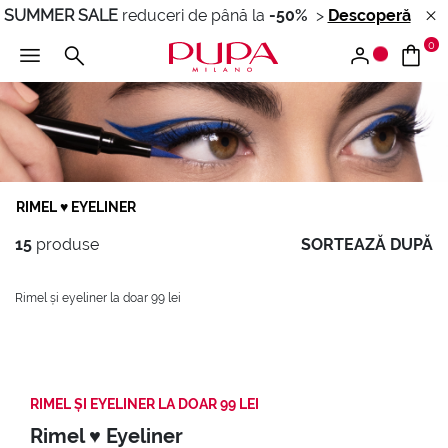
SUMMER SALE
reduceri de până la
-50%
>
Descoperă
0
RIMEL ♥ EYELINER
15
produse
SORTEAZĂ DUPĂ
Rimel și eyeliner la doar 99 lei
RIMEL ȘI EYELINER LA DOAR 99 LEI
Rimel ♥ Eyeliner