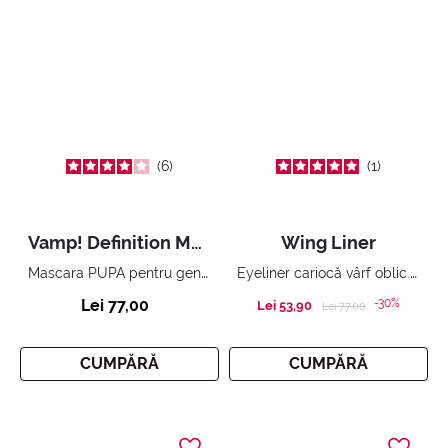
6
1
Vamp! Definition Mascara
Wing Liner
Mascara PUPA pentru gene cu volum extraordinar, separate și definite.
Eyeliner cariocă vârf oblic. Coadă perfectă.
Lei 77,00
-30%
Lei 53,90
Price reduced from
to
Lei 77,00
CUMPĂRĂ
CUMPĂRĂ