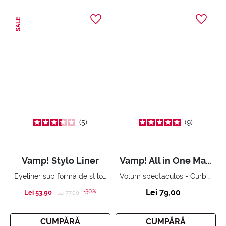
SALE
5
9
Vamp! Stylo Liner
Vamp! All in One Mascara
Eyeliner sub formă de stilou – de lungă durată
Volum spectaculos - Curbare perfectă - Lungime inimitabilă. Cu tratament fortifiant.
-30%
Lei 79,00
Lei 53,90
Price reduced from
to
Lei 77,00
CUMPĂRĂ
CUMPĂRĂ