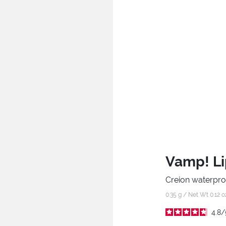
Vamp! Li
Creion waterproof
0.35 g / Net Wt 0.12 
4.8
/