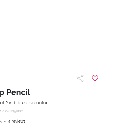
p Pencil
 2 în 1: buze și contur.
oz /
220105A001
5
-
4
reviews