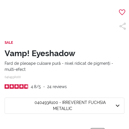
SALE
Vamp! Eyeshadow
Fard de pleoape culoare pură - nivel ridicat de pigmenți -
multi-efect
040493A100
4.8
/
5
-
24
reviews
040493A100 - IRREVERENT FUCHSIA
METALLIC