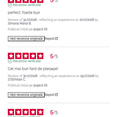
Recenzie verificată
perfect, foarte bun
Review of
31.07.2026
, reflecting an experience on
20.07.2026
by
Simona Maria B.
Publicat inițial pe
pupa.it (it)
Vezi recenzia originală
Report
5
/
5
Recenzie verificată
Cel mai bun fard de pleoape!
Review of
30.07.2026
, reflecting an experience on
19.07.2026
by
STEFANIA C.
Publicat inițial pe
pupa.it (it)
Vezi recenzia originală
Report
5
/
5