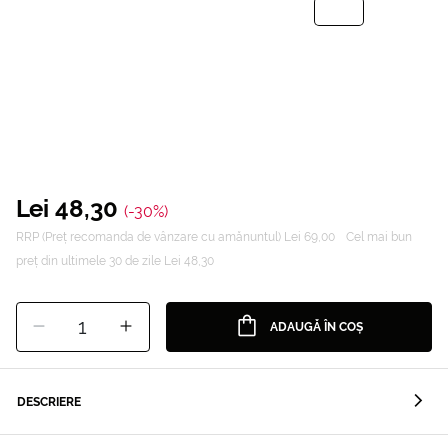
Lei 48,30
(-30%)
RRP (Preț recomanda de vânzare cu amănuntul) Lei 69,00
Cel mai bun
preț din ultimele 30 de zile Lei 48,30
1
ADAUGĂ ÎN COȘ
DESCRIERE