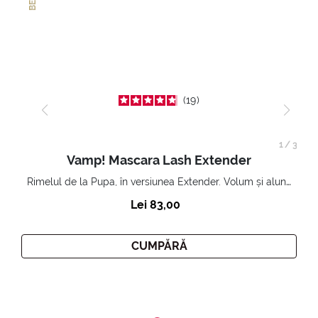
19
1
/
3
Vamp! Mascara Lash Extender
Rimelul de la Pupa, în versiunea Extender. Volum și alungire 3D. Gene amplificate și ridicate la infinit.
Lei 83,00
CUMPĂRĂ