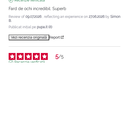
Recenzie verificată
Fard de ochi incredibil. Superb
Review of
09.07.2026
, reflecting an experience on
27.06.2026
by
Simon
B.
Publicat inițial pe
pupa.it (it)
Vezi recenzia originală
Report
5
/
5
Recenzie verificată
ca de obicei, rezistența fardurilor este de neegalat
Review of
04.06.2026
, reflecting an experience on
25.05.2026
by
Georgia G.
Publicat inițial pe
pupa.fr (fr)
Vezi recenzia originală
Report
4
/
5
Recenzie verificată