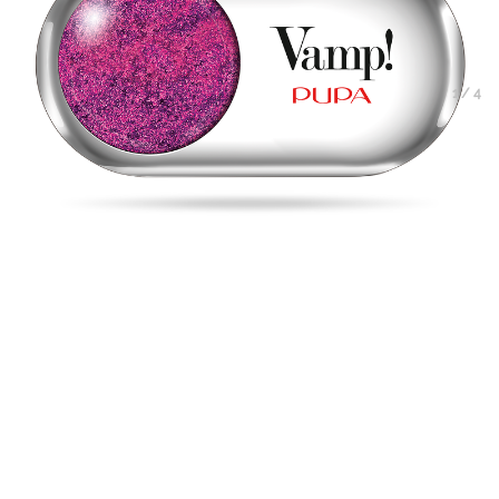
1
/
4