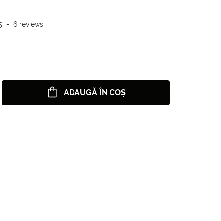
5
-
6
reviews
ADAUGĂ ÎN COȘ