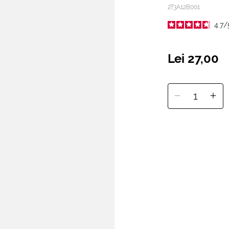
2T3A12B001
4.7
/
Lei 27,00
1