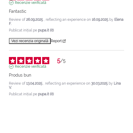
Recenzie verificată
Fantastic
Review of
26.09.2025
, reflecting an experience on
16.09.2025
by
Elena
F.
Publicat inițial pe
pupa.it (it)
Vezi recenzia originală
Report
5
/
5
Recenzie verificată
Produs bun
Review of
13.04.2025
, reflecting an experience on
30.03.2025
by
Lina
V.
Publicat inițial pe
pupa.it (it)
Vezi recenzia originală
Report
1