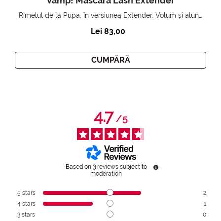
Vamp! Mascara Lash Extender
Rimelul de la Pupa, în versiunea Extender. Volum și alungire 3D. Gene amplificate și ridicate la infinit.
Lei 83,00
CUMPĂRĂ
4.7
/
5
Based on
3
reviews subject to
moderation
5
stars
2
4
stars
1
3
stars
0