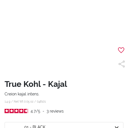
True Kohl - Kajal
Creion kajal intens.
1.4 g / Net Wt 0.05 oz /
048101
4.7
/
5
-
3
reviews
01 - BLACK