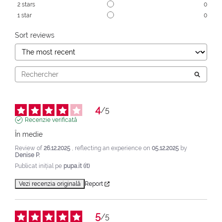
2
stars
0
1
star
0
Sort reviews
4
/
5
Recenzie verificată
În medie
Review of
26.12.2025
, reflecting an experience on
05.12.2025
by
Denise P.
Publicat inițial pe
pupa.it (it)
Vezi recenzia originală
Report
5
/
5