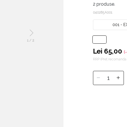
2 produse.
040285A001
001 - 
1
/
2
Lei 65,00
(
RRP (Preț recomanda 
1