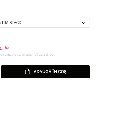
EXTRA BLACK
-53%)
de vânzare cu amănuntul) Lei 138,00
ADAUGĂ ÎN COȘ