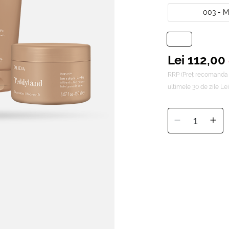
003 - 
Lei 112,00
RRP (Preț recomanda 
ultimele 30 de zile Lei
1