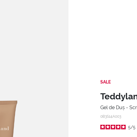
SALE
Teddyland
Gel de Duș - Sc
0B3S14A003
5
/
5