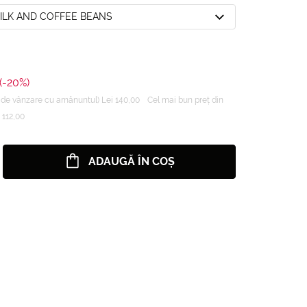
MILK AND COFFEE BEANS
(-20%)
de vânzare cu amănuntul) Lei 140,00
Cel mai bun preț din
 112,00
ADAUGĂ ÎN COȘ