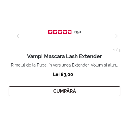
19
1
/
3
Vamp! Mascara Lash Extender
Rimelul de la Pupa, în versiunea Extender. Volum și alungire 3D. Gene amplificate și ridicate la infinit.
Lei 83,00
CUMPĂRĂ