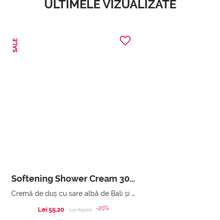
ULTIMELE VIZUALIZATE
SALE
Softening Shower Cream 300 ml
Cremă de duș cu sare albă de Bali și extract de nufăr.
-20%
Lei 55,20
Price reduced from
to
Lei 69,00