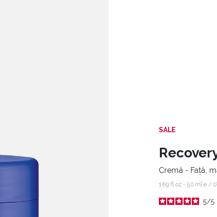
SALE
Recover
Cremă - Față, mâ
1.69 fl oz - 50 ml e /
0
5
/
5