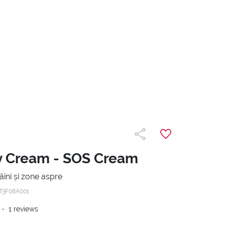
y Cream - SOS Cream
ini și zone aspre
T3F08A001
-
1
reviews