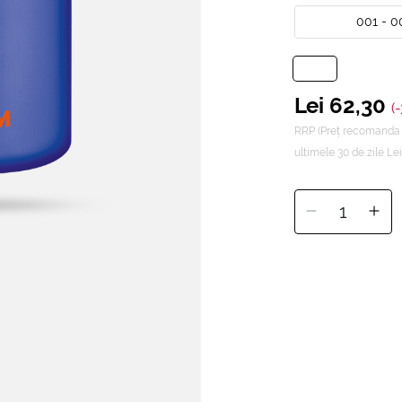
001 - 0
Lei 62,30
(
RRP (Preț recomanda 
ultimele 30 de zile Le
1