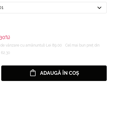
01
-30%)
de vânzare cu amănuntul) Lei 89,00
Cel mai bun preț din
i 62,30
ADAUGĂ ÎN COȘ