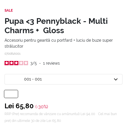
SALE
Pupa <3 Pennyblack - Multi
Charms + Gloss
Accesoriu pentru geantă cu portfard + luciu de buze super
strălucitor
070081A001
3
/
5
-
1
reviews
001 - 001
Lei 65,80
(-30%)
RRP (Preț recomanda de vânzare cu amănuntul) Lei 94,00
Cel mai bun
preț din ultimele 30 de zile Lei 65,80