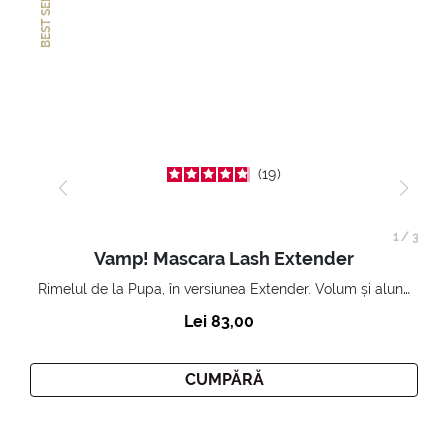
BEST SELLER
19
1
/
3
Vamp! Mascara Lash Extender
Rimelul de la Pupa, în versiunea Extender. Volum și alungire 3D. Gene amplificate și ridicate la infinit.
Lei 83,00
CUMPĂRĂ