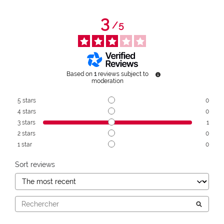
3
/
5
Based on
1
reviews subject to
moderation
5
stars
0
4
stars
0
3
stars
1
2
stars
0
1
star
0
Sort reviews