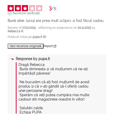
3
/
5
Recenzie verificată
Bună idee, luciul are prea mult sclipici, a fost făcut cadou.
Review of
07.12.2025
, reflecting an experience on
20.11.2025
by
Rebecca R.
Publicat inițial pe
pupa.it (it)
Vezi recenzia originală
Report
Response by
pupa.it
Dragă Rebecca,

 Bună dimineața și vă mulțumim că ne-ați 
împărtășit părerea!

 Ne bucurăm că ați fost mulțumit de acest 
produs și că v-ați gândit să-l oferiți cadou 
unei persoane dragi!

 Sperăm că veți putea cumpăra mai multe 
cadouri din magazinele noastre în viitor!

 Salutări calde,

 Echipa PUPA