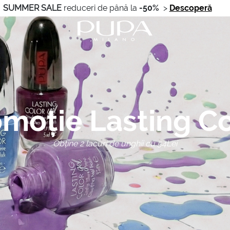
SUMMER SALE
reduceri de până la
-50%
>
Descoperă
moție Lasting C
Obține 2 lacuri de unghii cu 54Lei