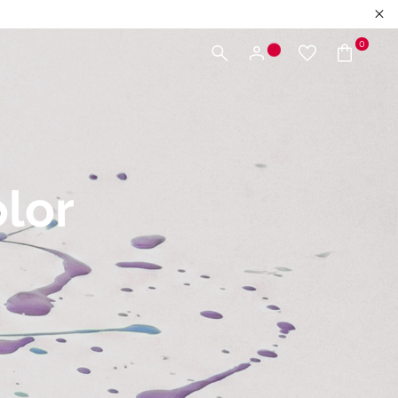
0
olor