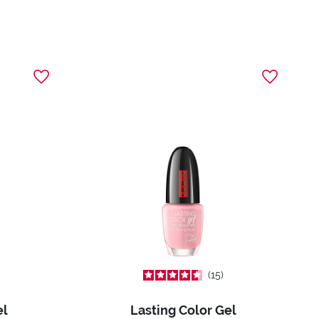
15
el
Lasting Color Gel