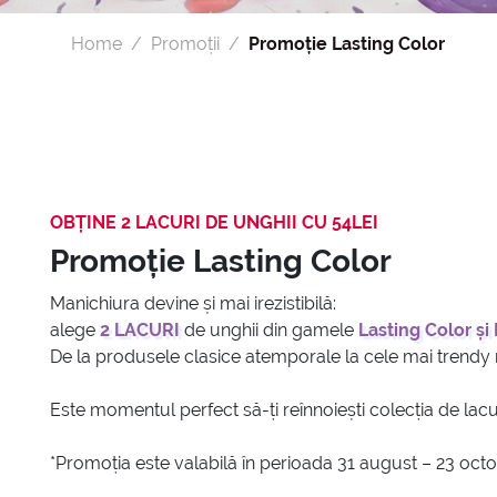
Home
Promoții
Promoție Lasting Color
OBȚINE 2 LACURI DE UNGHII CU 54LEI
Promoție Lasting Color
Manichiura devine și mai irezistibilă:
alege
2 LACURI
de unghii din gamele
Lasting Color ș
De la produsele clasice atemporale la cele mai trendy nu
Este momentul perfect să-ți reînnoiești colecția de lacur
*Promoția este valabilă în perioada 31 august – 23 oct