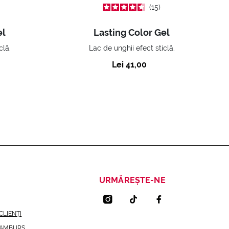
15
el
Lasting Color Gel
clă.
Lac de unghii efect sticlă.
Lei 41,00
URMĂREȘTE-NE
CLIENȚI
RAMBURS