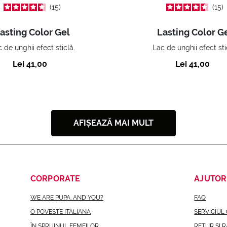
15
15
asting Color Gel
Lasting Color G
 de unghii efect sticlă.
Lac de unghii efect sti
Lei 41,00
Lei 41,00
AFIȘEAZĂ MAI MULT
CORPORATE
AJUTOR
WE ARE PUPA. AND YOU?
FAQ
O POVESTE ITALIANĂ
SERVICIUL 
ÎN SPRIJINUL FEMEILOR
RETUR ȘI 