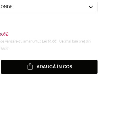
BLONDE
30%)
de vânzare cu amănuntul) Lei 79,00
Cel mai bun preț din
i 55,30
ADAUGĂ ÎN COȘ