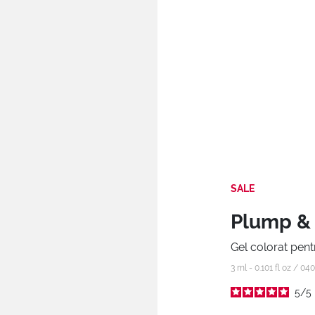
SALE
Plump & 
Gel colorat pent
3 ml - 0.101 fl oz /
040
5
/
5