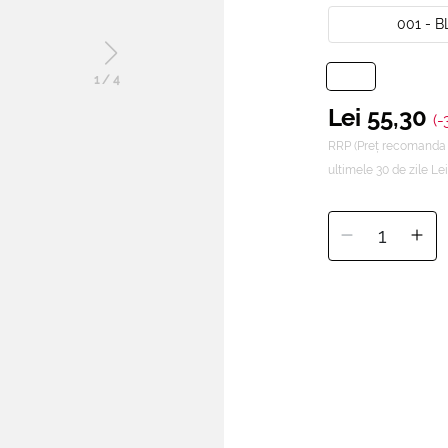
001 - 
1
/
4
Lei 55,30
(-
RRP (Preț recomanda 
ultimele 30 de zile Le
1