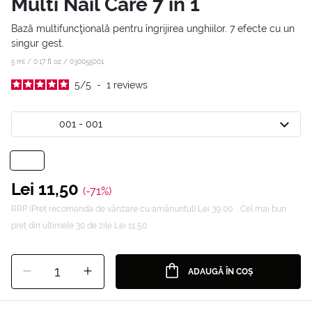
Multi Nail Care 7 in 1
Bază multifuncţională pentru îngrijirea unghiilor. 7 efecte cu un
singur gest.
5 ml / 0.17 fl oz /
030055001
5
/
5
-
1
reviews
001 - 001
Lei 11,50
(-71%)
RRP (Preț recomanda de vânzare cu amănuntul) Lei 39,00
Cel mai bun
preț din ultimele 30 de zile Lei 11,50
1
ADAUGĂ ÎN COȘ