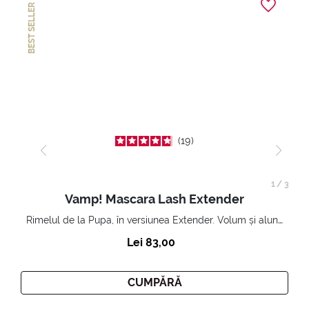
BEST SELLER
19
1
/
3
Vamp! Mascara Lash Extender
Rimelul de la Pupa, în versiunea Extender. Volum și alungire 3D. Gene amplificate și ridicate la infinit.
Lei 83,00
CUMPĂRĂ