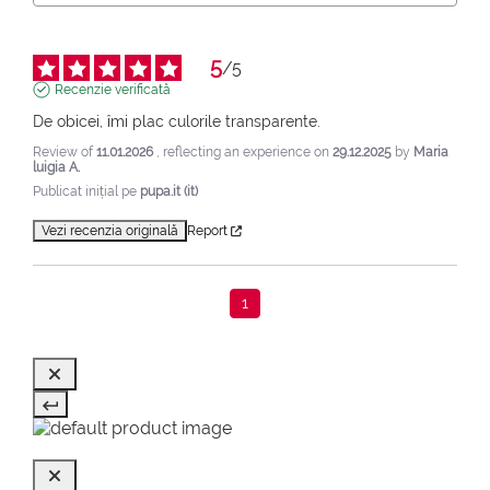
5
/
5
Recenzie verificată
De obicei, îmi plac culorile transparente.
Review of
11.01.2026
, reflecting an experience on
29.12.2025
by
Maria
luigia A.
Publicat inițial pe
pupa.it (it)
Vezi recenzia originală
Report
1