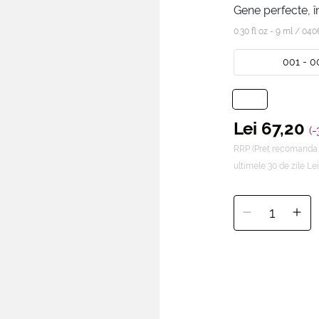
Gene perfecte, 
0.30 fl oz - 9 ml /
040
001 - 0
Lei 67,20
(
RRP (Preț recomanda 
ultimele 30 de zile Lei
1