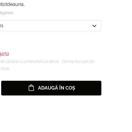
întotdeauna.
659A001
01
-30%)
de vânzare cu amănuntul) Lei 96,00
Cel mai bun preț din
 67,20
ADAUGĂ ÎN COȘ