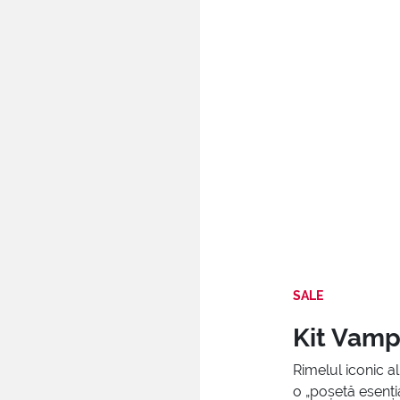
SALE
Kit Vamp
Rimelul iconic a
o „poșetă esenți