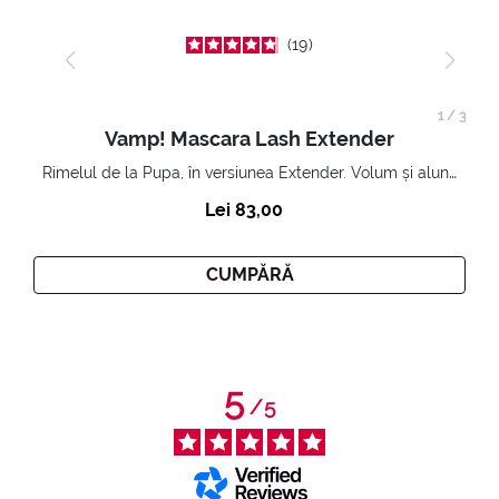
19
1
/
3
Vamp! Mascara Lash Extender
Rimelul de la Pupa, în versiunea Extender. Volum și alungire 3D. Gene amplificate și ridicate la infinit.
Lei 83,00
CUMPĂRĂ
5
/
5