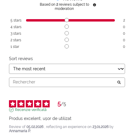
Based on
2
reviews subject to
moderation
5
stars
2
4
stars
0
3
stars
0
2
stars
0
1
star
0
Sort reviews
5
/
5
Recenzie verificată
Produs excelent, ușor de utilizat
Review of
05.02.2026
, reflecting an experience on
23.01.2026
by
Annamaria P.