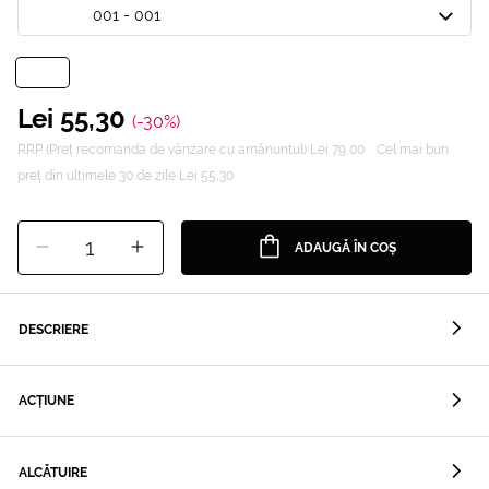
001 - 001
Lei 55,30
(-30%)
RRP (Preț recomanda de vânzare cu amănuntul) Lei 79,00
Cel mai bun
preț din ultimele 30 de zile Lei 55,30
1
ADAUGĂ ÎN COȘ
DESCRIERE
ACȚIUNE
ALCĂTUIRE