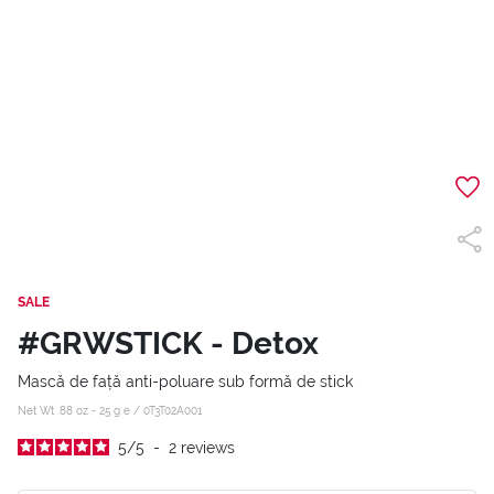
SALE
#GRWSTICK - Detox
Mască de față anti-poluare sub formă de stick
Net Wt .88 oz - 25 g e /
0T3T02A001
5
/
5
-
2
reviews