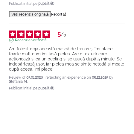
Publicat inițial pe
pupa.it (it)
Vezi recenzia originală
Report
5
/
5
Recenzie verificată
Am folosit deja această mască de trei ori și îmi place 
foarte mult cum îmi lasă pielea. Are o textură care 
acționează și ca un peeling și se usucă după 5 minute. Se 
îndepărtează ușor, iar pielea mea se simte netedă și moale 
după aceea. Îmi place!
Review of
03.01.2026
, reflecting an experience on
05.12.2025
by
Stefania M.
Publicat inițial pe
pupa.it (it)
Vezi recenzia originală
Report
1