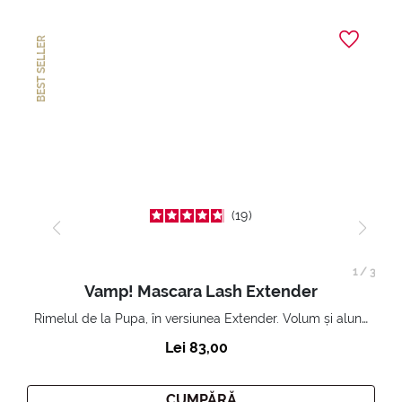
BEST SELLER
19
1
/
3
Vamp! Mascara Lash Extender
Rimelul de la Pupa, în versiunea Extender. Volum și alungire 3D. Gene amplificate și ridicate la infinit.
Lei 83,00
CUMPĂRĂ