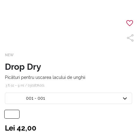
NEW
Drop Dry
Picături pentru uscarea lacului de unghii
.3 fl oz – 9 ml /
030187A001
001 - 001
Lei 42,00