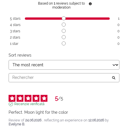
Based on
1
reviews subject to
moderation
5
stars
1
4
stars
0
3
stars
0
2
stars
0
1
star
0
Sort reviews
5
/
5
Recenzie verificată
Perfect. Moon light for the color
Review of
24.06.2026
, reflecting an experience on
12.06.2026
by
Evelyne B.