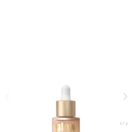
1
/
3