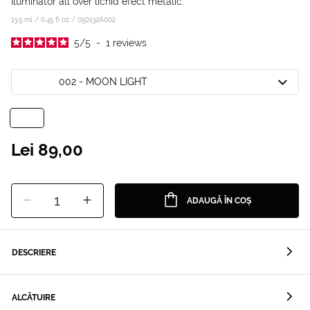
Iluminator all over lichid efect metalic.
13.5 ml / 0.45 fl oz /
050132A002
5
/
5
-
1
reviews
002 - MOON LIGHT
Lei 89,00
1
ADAUGĂ ÎN COȘ
DESCRIERE
ALCĂTUIRE