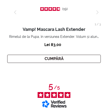
19
1
/
3
Vamp! Mascara Lash Extender
Rimelul de la Pupa, în versiunea Extender. Volum și alungire 3D. Gene amplificate și ridicate la infinit.
Lei 83,00
CUMPĂRĂ
5
/
5