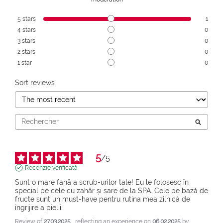
5
stars
1
4
stars
0
3
stars
0
2
stars
0
1
star
0
Sort reviews
5
/
5
Recenzie verificată
Sunt o mare fană a scrub-urilor tale! Eu le folosesc în 
special pe cele cu zahăr și sare de la SPA. Cele pe bază de 
fructe sunt un must-have pentru rutina mea zilnică de 
îngrijire a pielii.
Review of
27.03.2025
, reflecting an experience on
06.02.2025
by