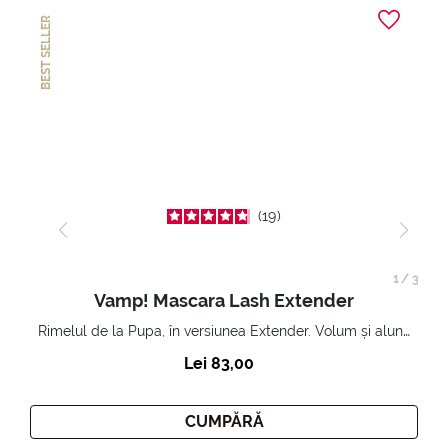
BEST SELLER
19
1
/
3
Vamp! Mascara Lash Extender
Rimelul de la Pupa, în versiunea Extender. Volum și alungire 3D. Gene amplificate și ridicate la infinit.
Lei 83,00
CUMPĂRĂ