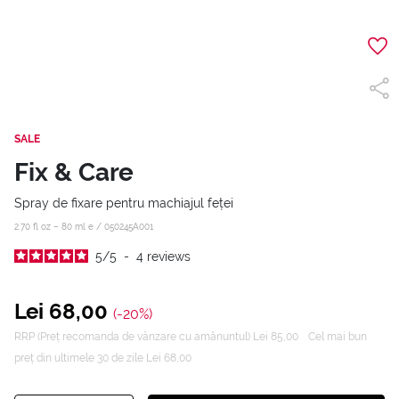
SALE
Fix & Care
Spray de fixare pentru machiajul feței
2.70 fl oz – 80 ml e /
050245A001
5
/
5
-
4
reviews
Lei 68,00
(-20%)
RRP (Preț recomanda de vânzare cu amănuntul) Lei 85,00
Cel mai bun
preț din ultimele 30 de zile Lei 68,00