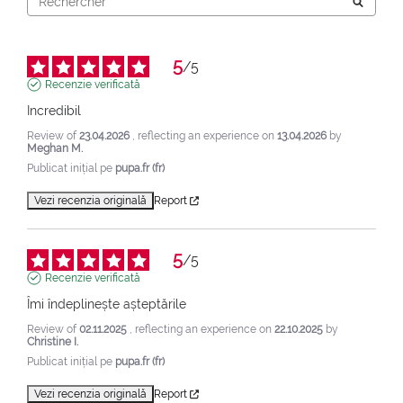
5
/
5
Recenzie verificată
Incredibil
Review of
23.04.2026
, reflecting an experience on
13.04.2026
by
Meghan M.
Publicat inițial pe
pupa.fr (fr)
Vezi recenzia originală
Report
5
/
5
Recenzie verificată
Îmi îndeplinește așteptările
Review of
02.11.2025
, reflecting an experience on
22.10.2025
by
Christine I.
Publicat inițial pe
pupa.fr (fr)
Vezi recenzia originală
Report