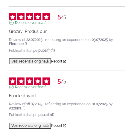
5
/
5
Recenzie verificată
Grozav! Produs bun
Review of
22.07.2025
, reflecting an experience on
03.07.2025
by
Florence R.
Publicat inițial pe
pupa.fr (fr)
Vezi recenzia originală
Report
5
/
5
Recenzie verificată
Foarte durabil
Review of
18.07.2025
, reflecting an experience on
01.07.2025
by
Azzurra F.
Publicat inițial pe
pupa.it (it)
Vezi recenzia originală
Report