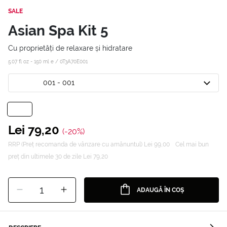
SALE
Asian Spa Kit 5
Cu proprietăți de relaxare și hidratare
5.07 fl oz - 150 ml e /
0T3A70E001
001 - 001
Lei 79,20
(-20%)
RRP (Preț recomanda de vânzare cu amănuntul) Lei 99,00
Cel mai bun
preț din ultimele 30 de zile Lei 79,20
1
ADAUGĂ ÎN COȘ