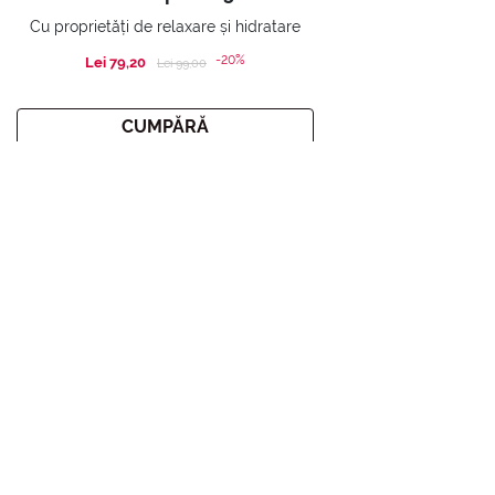
Cu proprietăți de relaxare și hidratare
-20%
Lei 79,20
Price reduced from
to
Lei 99,00
CUMPĂRĂ
Home
Promoții
Xmas Promoție
ÎNSCRIE-TE LA BULETINUL
INFORMATIV