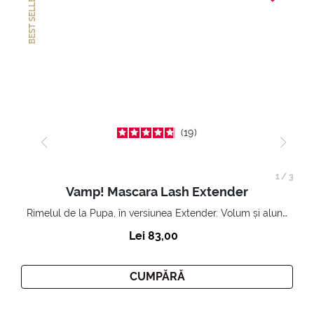
BEST SELLER
19
1
/
3
Vamp! Mascara Lash Extender
Rimelul de la Pupa, în versiunea Extender. Volum și alungire 3D. Gene amplificate și ridicate la infinit.
Lei 83,00
CUMPĂRĂ