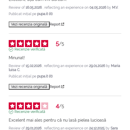
Review of
16.05.2026
, reflecting an experience on
04.05.2026
by
M.V.
Publicat inițial pe
pupa.it (it)
Vezi recenzia originală
Report
5
/
5
Recenzie verificată
Minunat!
Review of
15.02.2026
, reflecting an experience on
29.01.2026
by
Maria
luisa C.
Publicat inițial pe
pupa.it (it)
Vezi recenzia originală
Report
4
/
5
Recenzie verificată
Excelent mai ales pentru că nu lasă pielea lucioasă
Review of
29.01.2026
, reflecting an experience on
24.12.2025
by
Sara