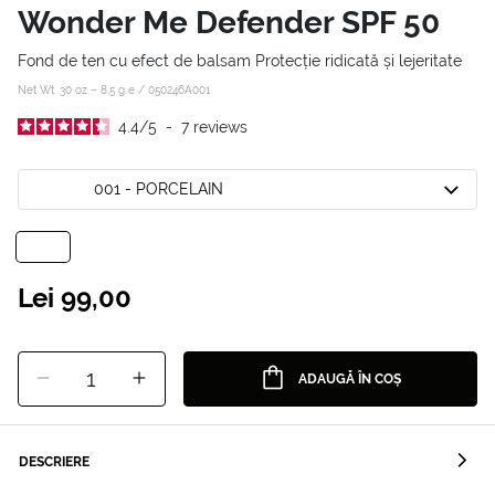
Wonder Me Defender SPF 50
Fond de ten cu efect de balsam Protecție ridicată și lejeritate
Net Wt .30 oz – 8,5 g e /
050246A001
4.4
/
5
-
7
reviews
001 - PORCELAIN
Lei 99,00
1
ADAUGĂ ÎN COȘ
DESCRIERE