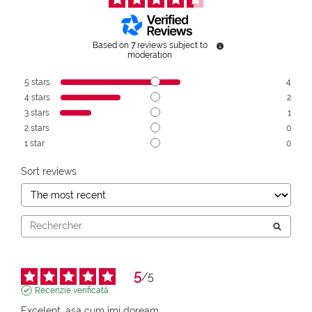
Based on
7
reviews subject to
moderation
5
stars
4
4
stars
2
3
stars
1
2
stars
0
1
star
0
Sort reviews
5
/
5
Recenzie verificată
Excelent, așa cum îmi doream.