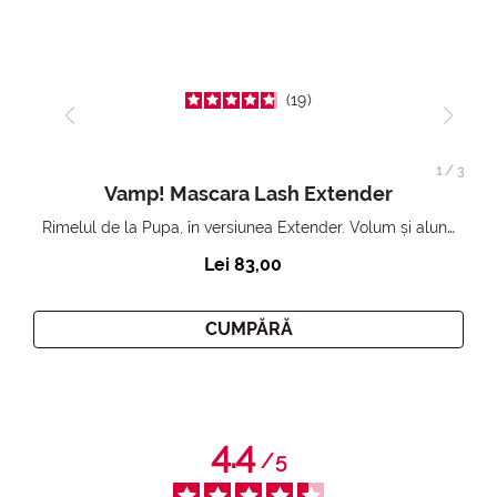
19
1
/
3
Vamp! Mascara Lash Extender
Rimelul de la Pupa, în versiunea Extender. Volum și alungire 3D. Gene amplificate și ridicate la infinit.
Lei 83,00
CUMPĂRĂ
4.4
/
5