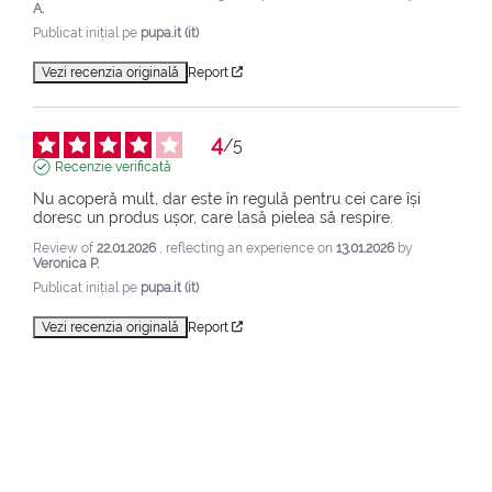
A.
Publicat inițial pe
pupa.it (it)
Vezi recenzia originală
Report
4
/
5
Recenzie verificată
Nu acoperă mult, dar este în regulă pentru cei care își 
doresc un produs ușor, care lasă pielea să respire.
Review of
22.01.2026
, reflecting an experience on
13.01.2026
by
Veronica P.
Publicat inițial pe
pupa.it (it)
Vezi recenzia originală
Report
5
/
5
Recenzie verificată
Fond de ten cu miros pudrat. Are un efect minunat asupra 
pielii. Lasă pielea catifelată.