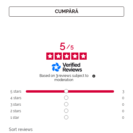
CUMPĂRĂ
5
/
5
Based on
3
reviews subject to
moderation
5
stars
3
4
stars
0
3
stars
0
2
stars
0
1
star
0
Sort reviews