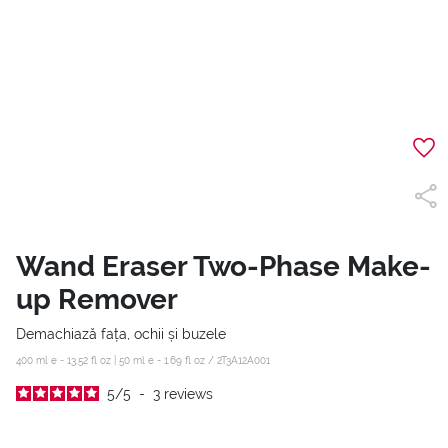
Wand Eraser Two-Phase Make-
up Remover
Demachiază fața, ochii și buzele
400 ml e - 13.52 fl oz | 50 ml e - 1.69 fl oz /
2T3A12A001
5
/
5
-
3
reviews