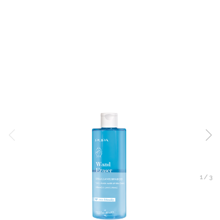
1
/
3