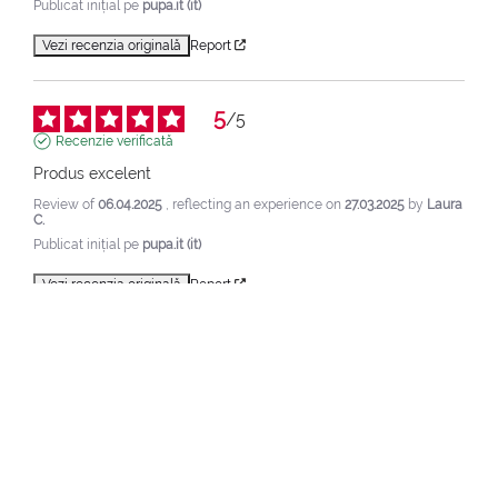
Publicat inițial pe
pupa.it (it)
Vezi recenzia originală
Report
5
/
5
Recenzie verificată
Produs excelent
Review of
06.04.2025
, reflecting an experience on
27.03.2025
by
Laura
C.
Publicat inițial pe
pupa.it (it)
Vezi recenzia originală
Report
1