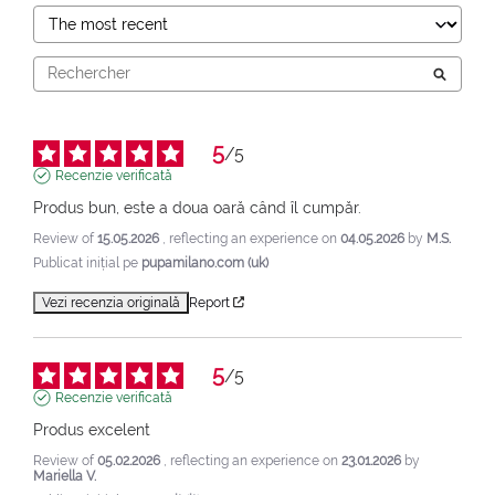
5
/
5
Recenzie verificată
Produs bun, este a doua oară când îl cumpăr.
Review of
15.05.2026
, reflecting an experience on
04.05.2026
by
M.S.
Publicat inițial pe
pupamilano.com (uk)
Vezi recenzia originală
Report
5
/
5
Recenzie verificată
Produs excelent
Review of
05.02.2026
, reflecting an experience on
23.01.2026
by
Mariella V.