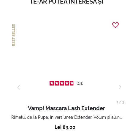
TE-AR PUTEA INTERESA ȘI
BEST SELLER
19
1
/
3
Vamp! Mascara Lash Extender
Rimelul de la Pupa, în versiunea Extender. Volum și alungire 3D. Gene amplificate și ridicate la infinit.
Lei 83,00