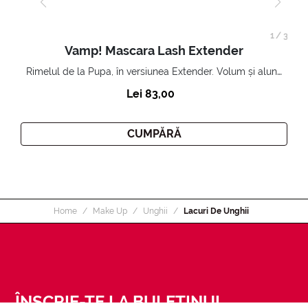
1
/
3
Vamp! Mascara Lash Extender
Rimelul de la Pupa, în versiunea Extender. Volum și alungire 3D. Gene amplificate și ridicate la infinit.
Lei 83,00
CUMPĂRĂ
Home
Make Up
Unghii
Lacuri De Unghii
ÎNSCRIE-TE LA BULETINUL