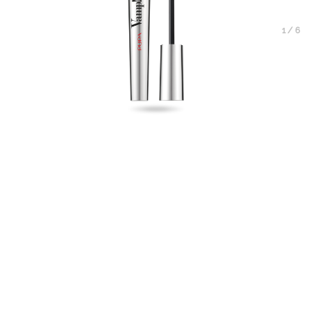
1
/
6