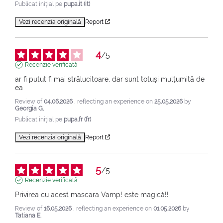
Publicat inițial pe
pupa.it (it)
Vezi recenzia originală
Report
4
/
5
Recenzie verificată
ar fi putut fi mai strălucitoare, dar sunt totuși mulțumită de 
ea
Review of
04.06.2026
, reflecting an experience on
25.05.2026
by
Georgia G.
Publicat inițial pe
pupa.fr (fr)
Vezi recenzia originală
Report
5
/
5
Recenzie verificată
Privirea cu acest mascara Vamp! este magică!!
Review of
16.05.2026
, reflecting an experience on
01.05.2026
by
Tatiana E.