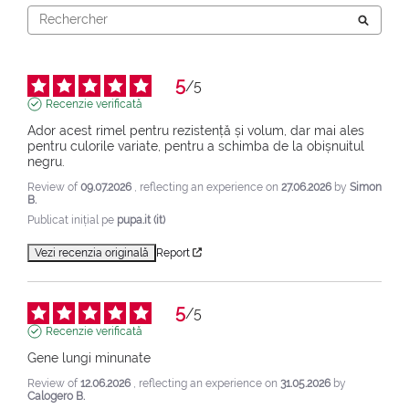
5
/
5
Recenzie verificată
Ador acest rimel pentru rezistență și volum, dar mai ales 
pentru culorile variate, pentru a schimba de la obișnuitul 
negru.
Review of
09.07.2026
, reflecting an experience on
27.06.2026
by
Simon
B.
Publicat inițial pe
pupa.it (it)
Vezi recenzia originală
Report
5
/
5
Recenzie verificată
Gene lungi minunate
Review of
12.06.2026
, reflecting an experience on
31.05.2026
by
Calogero B.