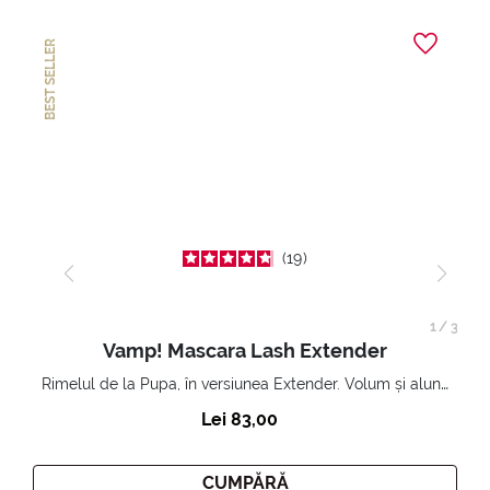
BEST SELLER
19
1
/
3
Vamp! Mascara Lash Extender
Rimelul de la Pupa, în versiunea Extender. Volum și alungire 3D. Gene amplificate și ridicate la infinit.
Lei 83,00
CUMPĂRĂ