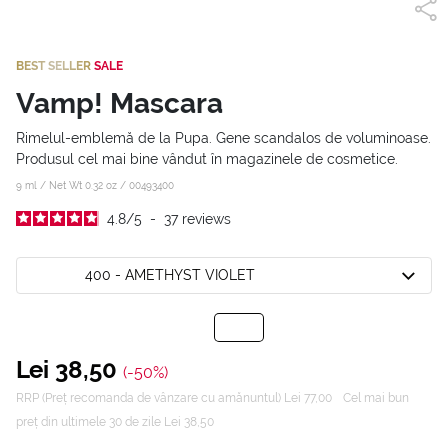
BEST SELLER
SALE
Vamp! Mascara
Rimelul-emblemă de la Pupa. Gene scandalos de voluminoase.
Produsul cel mai bine vândut în magazinele de cosmetice.
9 ml / Net Wt 0.32 oz /
00493400
4.8
/
5
-
37
reviews
400 - AMETHYST VIOLET
Lei 38,50
(-50%)
RRP (Preț recomanda de vânzare cu amănuntul) Lei 77,00
Cel mai bun
preț din ultimele 30 de zile Lei 38,50