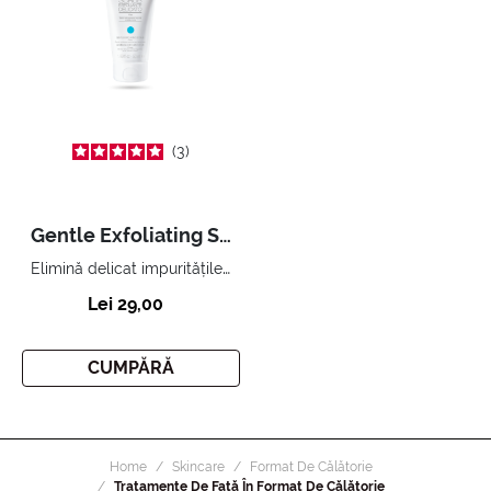
3
Gentle Exfoliating Scrub 50 ml
Elimină delicat impuritățile, redă luminozitatea pielii
Lei 29,00
CUMPĂRĂ
Home
Skincare
Format De Călătorie
Tratamente De Față În Format De Călătorie