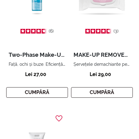
6
3
Two-Phase Make-Up Remover 50 ml
MAKE-UP REMOVER WIPES
Față, ochi și buze. Eficiență și delicatețe pentru tenul tău.
Șervețele demachiante pentru față, ochi și buze, cu ulei de migdale.
Lei 27,00
Lei 29,00
CUMPĂRĂ
CUMPĂRĂ