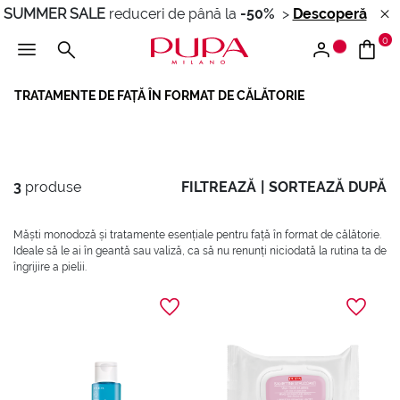
SUMMER SALE
reduceri de până la
-50%
>
Descoperă
0
TRATAMENTE DE FAȚĂ ÎN FORMAT DE CĂLĂTORIE
3
produse
FILTREAZĂ
|
SORTEAZĂ DUPĂ
Măști monodoză și tratamente esențiale pentru față în format de călătorie.
Ideale să le ai în geantă sau valiză, ca să nu renunți niciodată la rutina ta de
îngrijire a pielii.