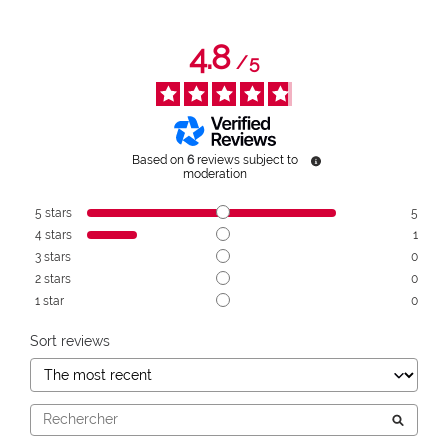
4.8
/
5
Based on
6
reviews subject to
moderation
5
stars
5
4
stars
1
3
stars
0
2
stars
0
1
star
0
Sort reviews