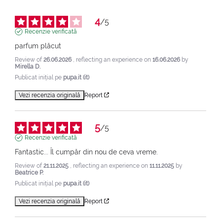
4
/
5
Recenzie verificată
parfum plăcut
Review of
26.06.2026
, reflecting an experience on
16.06.2026
by
Mirella D.
Publicat inițial pe
pupa.it (it)
Vezi recenzia originală
Report
5
/
5
Recenzie verificată
Fantastic... Îl cumpăr din nou de ceva vreme.
Review of
21.11.2025
, reflecting an experience on
11.11.2025
by
Beatrice P.
Publicat inițial pe
pupa.it (it)
Vezi recenzia originală
Report