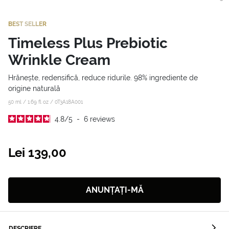
BEST SELLER
Timeless Plus Prebiotic
Wrinkle Cream
Hrănește, redensifică, reduce ridurile. 98% ingrediente de
origine naturală
50 ml / 1.69 fl oz /
0T3A18A001
4.8
/
5
-
6
reviews
Lei 139,00
ANUNȚAȚI-MĂ
DESCRIERE