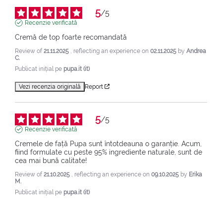
5
/
5
Recenzie verificată
Cremă de top foarte recomandată
Review of
21.11.2025
, reflecting an experience on
02.11.2025
by
Andrea
C.
Publicat inițial pe
pupa.it (it)
Vezi recenzia originală
Report
5
/
5
Recenzie verificată
Cremele de față Pupa sunt întotdeauna o garanție. Acum, 
fiind formulate cu peste 95% ingrediente naturale, sunt de 
cea mai bună calitate!
Review of
21.10.2025
, reflecting an experience on
09.10.2025
by
Erika
M.
Publicat inițial pe
pupa.it (it)
Vezi recenzia originală
Report