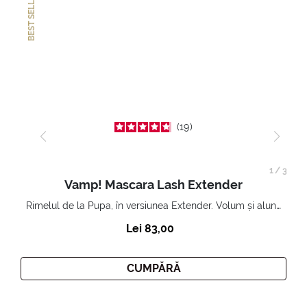
BEST SELLER
19
1
/
3
Vamp! Mascara Lash Extender
Rimelul de la Pupa, în versiunea Extender. Volum și alungire 3D. Gene amplificate și ridicate la infinit.
Lei 83,00
CUMPĂRĂ