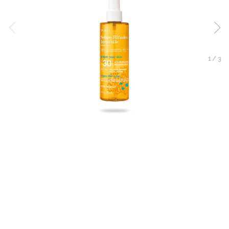
1
/
3