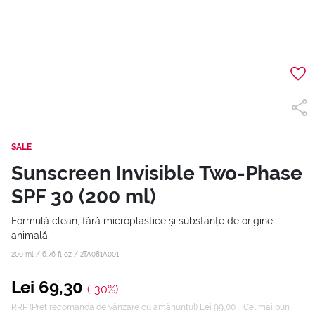
SALE
Sunscreen Invisible Two-Phase
SPF 30 (200 ml)
Formulă clean, fără microplastice și substanțe de origine
animală.
200 ml / 6.76 fl oz /
2TA081A001
Lei 69,30
(-30%)
RRP (Preț recomanda de vânzare cu amănuntul) Lei 99,00
Cel mai bun