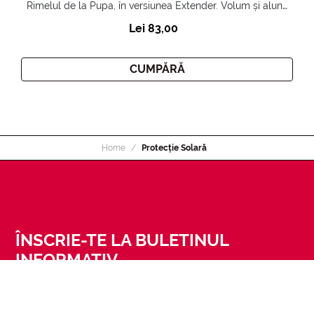
Rimelul de la Pupa, în versiunea Extender. Volum și alungire 3D. Gene amplificate și ridicate la infinit.
Lei 83,00
CUMPĂRĂ
Home
Protecție Solară
ÎNSCRIE-TE LA BULETINUL
INFORMATIV