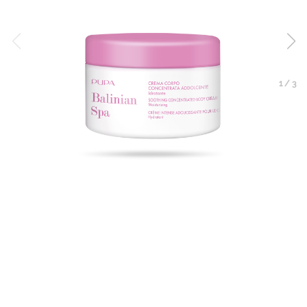
1
/
3