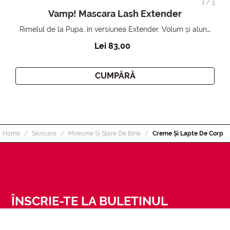
1
/
3
Vamp! Mascara Lash Extender
Rimelul de la Pupa, în versiunea Extender. Volum și alungire 3D. Gene amplificate și ridicate la infinit.
Lei 83,00
CUMPĂRĂ
Home
Skincare
Miresme Și Stare De Bine
Creme Și Lapte De Corp
ÎNSCRIE-TE LA BULETINUL
INFORMATIV