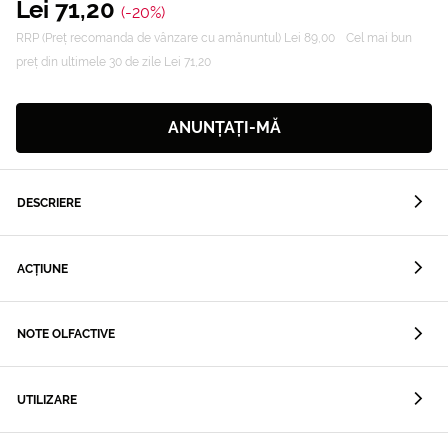
Lei 71,20
(-20%)
RRP (Preț recomanda de vânzare cu amănuntul) Lei 89,00
Cel mai bun
preț din ultimele 30 de zile Lei 71,20
ANUNȚAȚI-MĂ
DESCRIERE
ACȚIUNE
NOTE OLFACTIVE
UTILIZARE