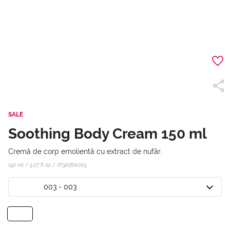
SALE
Soothing Body Cream 150 ml
Cremă de corp emolientă cu extract de nufăr.
150 ml / 5.07 fl oz /
0T3A26A003
003 - 003