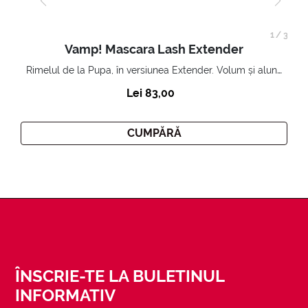
1
/
3
Vamp! Mascara Lash Extender
Rimelul de la Pupa, în versiunea Extender. Volum și alungire 3D. Gene amplificate și ridicate la infinit.
Lei 83,00
CUMPĂRĂ
ÎNSCRIE-TE LA BULETINUL
INFORMATIV