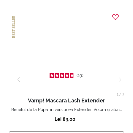
BEST SELLER
19
1
/
3
Vamp! Mascara Lash Extender
Rimelul de la Pupa, în versiunea Extender. Volum și alungire 3D. Gene amplificate și ridicate la infinit.
Lei 83,00