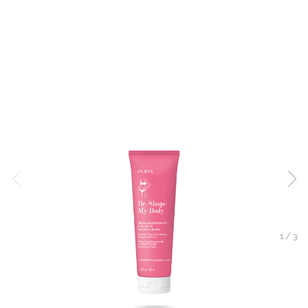
1
/
3