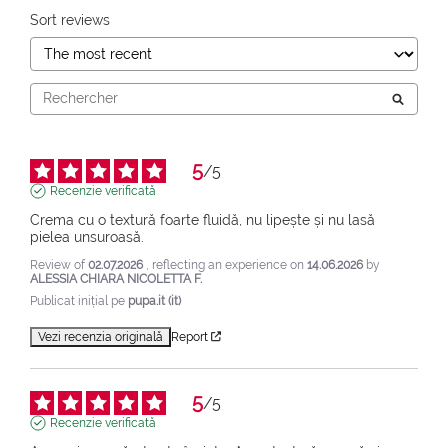
Sort reviews
5
/
5
Recenzie verificată
Crema cu o textură foarte fluidă, nu lipește și nu lasă 
pielea unsuroasă.
Review of
02.07.2026
, reflecting an experience on
14.06.2026
by
ALESSIA CHIARA NICOLETTA F.
Publicat inițial pe
pupa.it (it)
Vezi recenzia originală
Report
5
/
5
Recenzie verificată