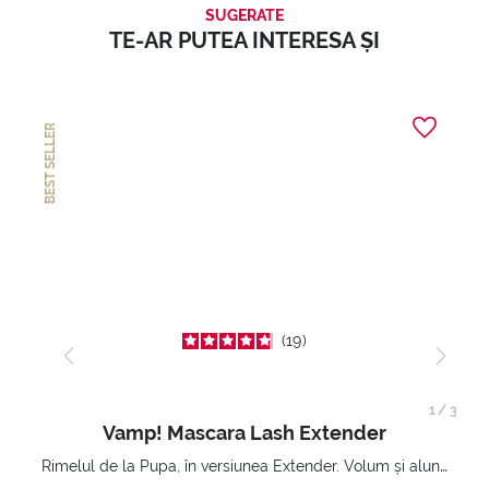
SUGERATE
TE-AR PUTEA INTERESA ȘI
BEST SELLER
19
1
/
3
Vamp! Mascara Lash Extender
Rimelul de la Pupa, în versiunea Extender. Volum și alungire 3D. Gene amplificate și ridicate la infinit.