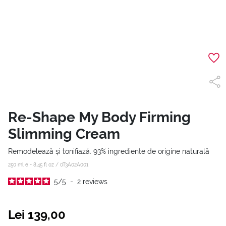
Re-Shape My Body Firming
Slimming Cream
Remodelează și tonifiază. 93% ingrediente de origine naturală
250 ml e - 8.45 fl oz /
0T3A02A001
5
/
5
-
2
reviews
Lei 139,00