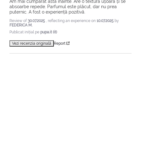
Am mai cumpărat asta înainte. Are o textură ușoară și se 
absoarbe repede. Parfumul este plăcut, dar nu prea 
puternic. A fost o experiență pozitivă.
Review of
30.07.2025
, reflecting an experience on
10.07.2025
by
FEDERICA M.
Publicat inițial pe
pupa.it (it)
Vezi recenzia originală
Report
1