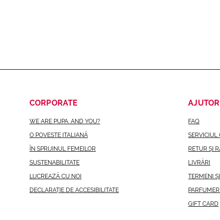
CORPORATE
AJUTOR
WE ARE PUPA. AND YOU?
FAQ
O POVESTE ITALIANĂ
SERVICIUL 
U SPECIAL
LA MULȚI ANI
ÎN SPRIJINUL FEMEILOR
RETUR ȘI 
pecial la prima ta
Cu siguranță, nu uităm de zi
SUSTENABILITATE
LIVRĂRI
naștere, așa cum fac prieten
LUCREAZĂ CU NOI
TERMENI Ș
adevărați.*
DECLARAȚIE DE ACCESIBILITATE
PARFUMER
GIFT CARD