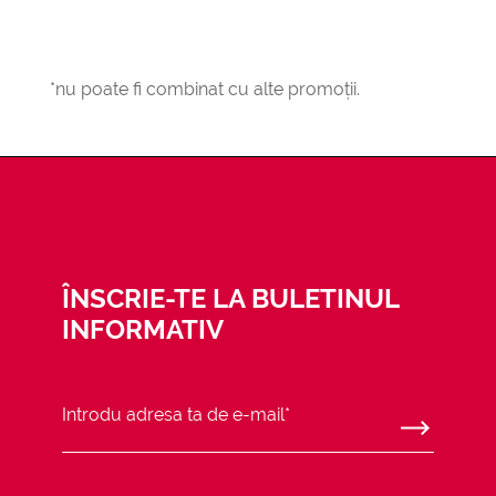
*nu poate fi combinat cu alte promoții.
ÎNSCRIE-TE LA BULETINUL
15% REDUCERE
CADO
INFORMATIV
De 15% reducere* la primul produs
Un cadou s
achiziționat, iar acesta este doar
comandă.*
cadoul nostru de bun venit.