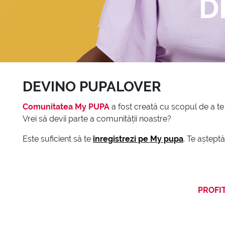
D
DEVINO PUPALOVER
Comunitatea My PUPA
a fost creată cu scopul de a te
Vrei să devii parte a comunității noastre?
Este suficient să te
înregistrezi pe My pupa
. Te aștept
PROFI