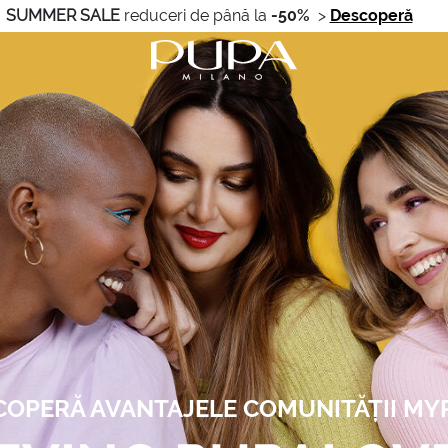
SUMMER SALE
reduceri de până la
-50%
>
Descoperă
COPERĂ AVANTAJELE COMUNITĂȚII MY