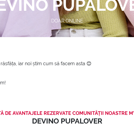
EVINO PUPALOV
DOAR ONLINE
 răsfăța, iar noi știm cum să facem asta 😊
ăm!
TĂ DE AVANTAJELE REZERVATE COMUNITĂȚII NOASTRE M
DEVINO PUPALOVER