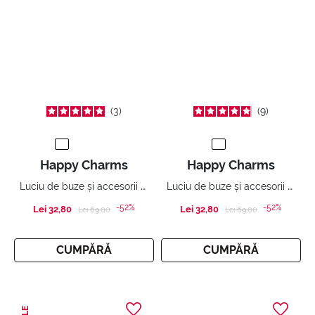
3
9
Happy Charms
Happy Charms
Luciu de buze și accesorii multifuncționale
Luciu de buze și accesorii multifuncționale
-52%
-52%
Lei 32,80
Price reduced from
to
Lei 32,80
Price reduced from
to
Lei 69,00
Lei 69,00
CUMPĂRĂ
CUMPĂRĂ