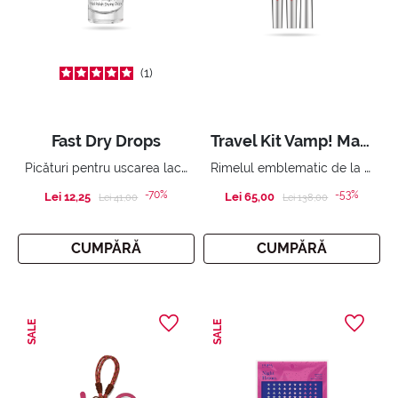
1
Fast Dry Drops
Travel Kit Vamp! Mascara
Picături pentru uscarea lacului de unghii. Lac de unghii impecabil cât ai clipi.
Rimelul emblematic de la PUPA, acum într-un set convenibil cu 2 produse.
-70%
-53%
Lei 12,25
Price reduced from
to
Lei 65,00
Price reduced from
to
Lei 41,00
Lei 138,00
CUMPĂRĂ
CUMPĂRĂ
SALE
SALE