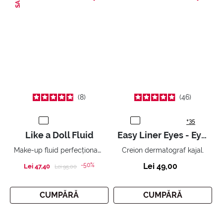
SALE
8
46
+35
Like a Doll Fluid
Easy Liner Eyes - Eye Pencil Khol
Make-up fluid perfecționant, efect de piele nudă.
Creion dermatograf kajal.
-50%
Lei 49,00
Lei 47,40
Price reduced from
to
Lei 95,00
CUMPĂRĂ
CUMPĂRĂ