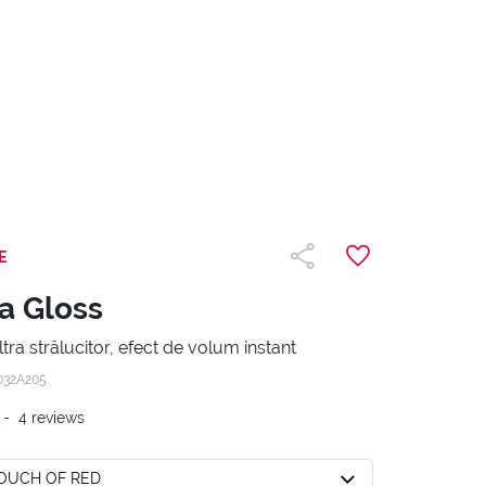
E
a Gloss
tra strălucitor, efect de volum instant
032A205
-
4
reviews
TOUCH OF RED