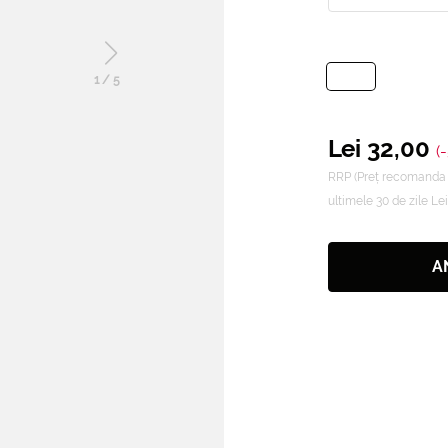
1
/
5
Lei 32,00
(
RRP (Preț recomanda 
ultimele 30 de zile Le
A