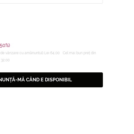
-50%)
de vânzare cu amănuntul) Lei 64,00
Cel mai bun preț din
i 32,00
NUNȚĂ-MĂ CÂND E DISPONIBIL