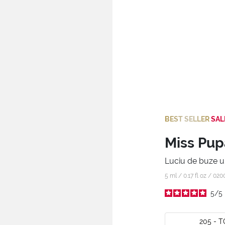
BEST SELLER
SAL
Miss Pup
Luciu de buze ul
5 ml / 0.17 fl oz /
020
5
/
5
205 - 