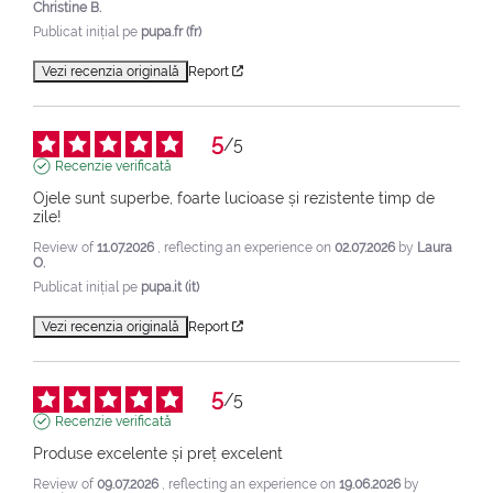
Christine B.
Publicat inițial pe
pupa.fr (fr)
Vezi recenzia originală
Report
5
/
5
Recenzie verificată
Ojele sunt superbe, foarte lucioase și rezistente timp de 
zile!
Review of
11.07.2026
, reflecting an experience on
02.07.2026
by
Laura
O.
Publicat inițial pe
pupa.it (it)
Vezi recenzia originală
Report
5
/
5
Recenzie verificată
Produse excelente și preț excelent
Review of
09.07.2026
, reflecting an experience on
19.06.2026
by