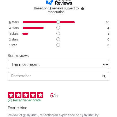
Based on
15
reviews subject to
moderation
5
stars
10
4
stars
4
3
stars
1
2
stars
0
1
star
0
Sort reviews
5
/
5
Recenzie verificată
Foarte bine
Review of
30.07.2026
, reflecting an experience on
19.07.2026
by