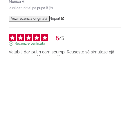
Monica V.
Publicat inițial pe
pupa.it (it)
Vezi recenzia originală
Report
5
/
5
Recenzie verificată
Valabil, dar puțin cam scump. Reușește să simuleze ojă 
semipermanentă ca durată.
Review of
03.06.2026
, reflecting an experience on
12.05.2026
by
Raffaella Z.
Publicat inițial pe
pupa.it (it)
Vezi recenzia originală
Report
5
/
5
Recenzie verificată
Am ales culoarea lila și sunt foarte mulțumită deoarece 
aplicarea este simplă, iar efectul este fabulos și de durată.