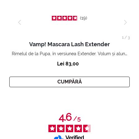
19
1
/
3
Vamp! Mascara Lash Extender
Rimelul de la Pupa, în versiunea Extender. Volum și alungire 3D. Gene amplificate și ridicate la infinit.
Lei 83,00
CUMPĂRĂ
4.6
/
5