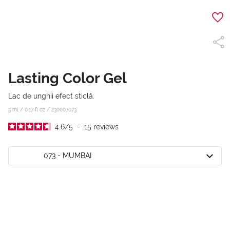
Lasting Color Gel
Lac de unghii efect sticlă.
5 ml / 0.17 fl oz /
230007073
4.6
/
5
-
15
reviews
073 - MUMBAI