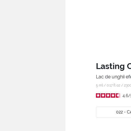
Lasting 
Lac de unghii efe
5 ml / 0.17 fl oz /
230
4.6
/
022 - 