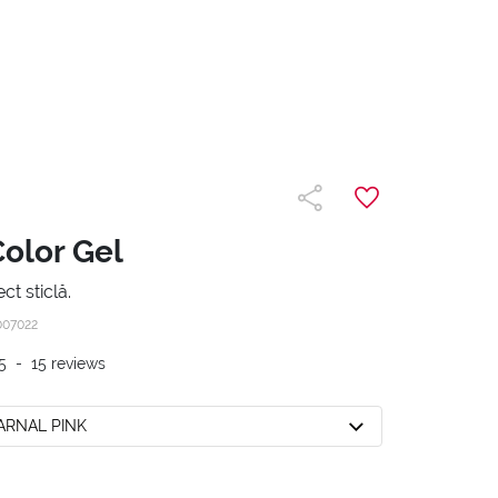
Color Gel
ct sticlă.
007022
5
-
15
reviews
CARNAL PINK