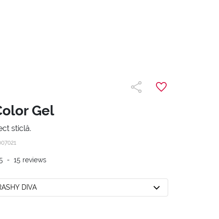
Color Gel
ct sticlă.
007021
5
-
15
reviews
TRASHY DIVA