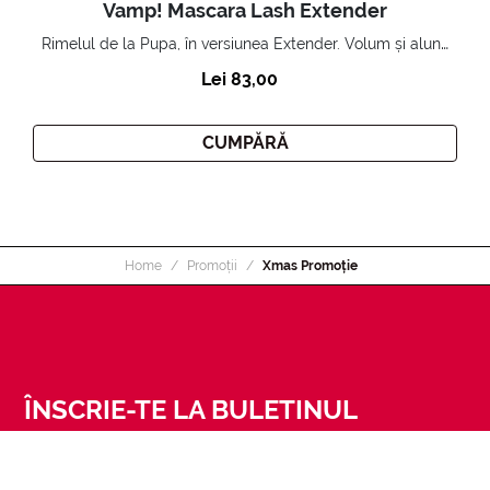
Vamp! Mascara Lash Extender
Rimelul de la Pupa, în versiunea Extender. Volum și alungire 3D. Gene amplificate și ridicate la infinit.
Lei 83,00
CUMPĂRĂ
Home
Promoții
Xmas Promoție
ÎNSCRIE-TE LA BULETINUL
INFORMATIV