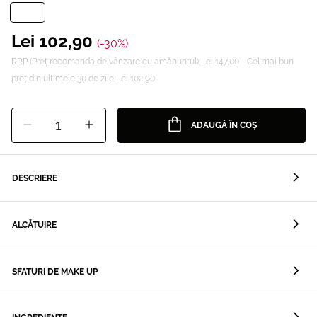
Lei 102,90
(-30%)
RRP (Preț recomanda de vânzare cu amănuntul) Lei 147,00
Cel mai bun
preț din ultimele 30 de zile Lei 102,90
1
ADAUGĂ ÎN COȘ
DESCRIERE
ALCĂTUIRE
SFATURI DE MAKE UP