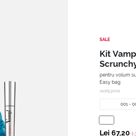
SALE
Kit Vamp
Scrunch
pentru volum su
Easy bag
040653A001
001 - 0
Lei 67,20
(