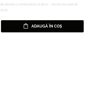
de vânzare cu amănuntul) Lei 96,00
Cel mai bun preț din
 67,20
ADAUGĂ ÎN COȘ