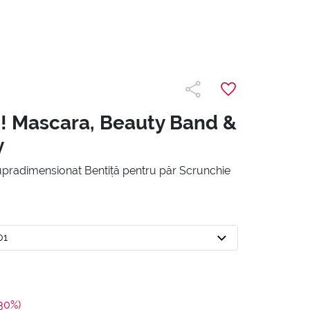
! Mascara, Beauty Band &
y
pradimensionat Bentiță pentru păr Scrunchie
01
-30%)