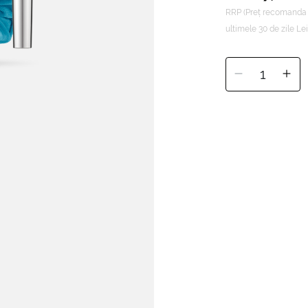
RRP (Preț recomanda 
ultimele 30 de zile Lei
1