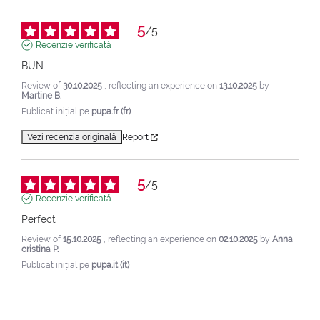
5
/
5
Recenzie verificată
BUN
Review of
30.10.2025
, reflecting an experience on
13.10.2025
by
Martine B.
Publicat inițial pe
pupa.fr (fr)
Vezi recenzia originală
Report
5
/
5
Recenzie verificată
Perfect
Review of
15.10.2025
, reflecting an experience on
02.10.2025
by
Anna
cristina P.
Publicat inițial pe
pupa.it (it)
Vezi recenzia originală
Report