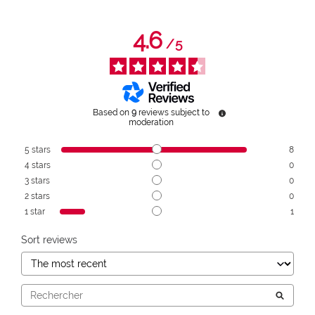
4.6
/
5
Based on
9
reviews subject to
moderation
5
stars
8
4
stars
0
3
stars
0
2
stars
0
1
star
1
Sort reviews