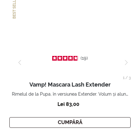
BEST SELLER
19
1
/
3
Vamp! Mascara Lash Extender
Rimelul de la Pupa, în versiunea Extender. Volum și alungire 3D. Gene amplificate și ridicate la infinit.
Lei 83,00
CUMPĂRĂ