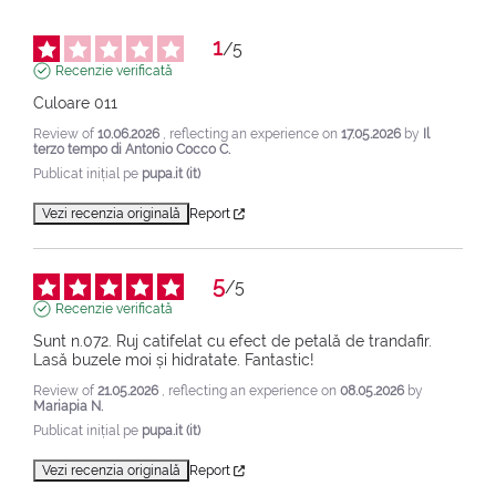
1
/
5
Recenzie verificată
Culoare 011
Review of
10.06.2026
, reflecting an experience on
17.05.2026
by
Il
terzo tempo di Antonio Cocco C.
Publicat inițial pe
pupa.it (it)
Vezi recenzia originală
Report
5
/
5
Recenzie verificată
Sunt n.072. Ruj catifelat cu efect de petală de trandafir. 
Lasă buzele moi și hidratate. Fantastic!
Review of
21.05.2026
, reflecting an experience on
08.05.2026
by
Mariapia N.
Publicat inițial pe
pupa.it (it)
Vezi recenzia originală
Report