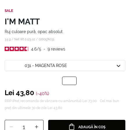
SALE
I'M MATT
Ruj culoare pură, opac absolut.
3.5 g / Net Wt 0.123 oz /
020057A031
4.6
/
5
-
9
reviews
031 - MAGENTA ROSE
Lei 43,80
(-40%)
RRP (Preț recomanda de vânzare cu amănuntul) Lei 73,00
Cel mai bun
preț din ultimele 30 de zile Lei 43,80
1
ADAUGĂ ÎN COȘ