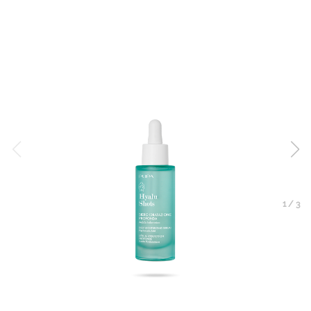
1
/
3