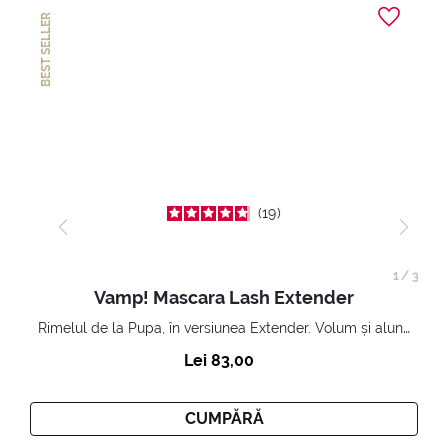
BEST SELLER
19
1
/
3
Vamp! Mascara Lash Extender
Rimelul de la Pupa, în versiunea Extender. Volum și alungire 3D. Gene amplificate și ridicate la infinit.
Lei 83,00
CUMPĂRĂ