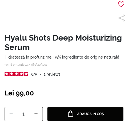
Hyalu Shots Deep Moisturizing
Serum
Hidratează în profunzime. 95% ingrediente de origine naturală
30 ml e - 1.01fl oz /
0T3A20A001
5
/
5
-
1
reviews
Lei 99,00
1
ADAUGĂ ÎN COȘ