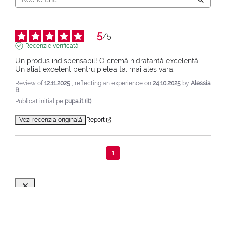
5
/
5
Recenzie verificată
Un produs indispensabil! O cremă hidratantă excelentă. 
Un aliat excelent pentru pielea ta, mai ales vara.
Review of
12.11.2025
, reflecting an experience on
24.10.2025
by
Alessia
B.
Publicat inițial pe
pupa.it (it)
Vezi recenzia originală
Report
1